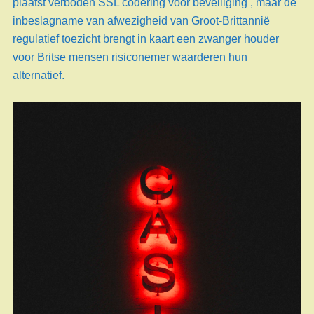
plaatst verboden SSL codering voor beveiliging , maar de
inbeslagname van afwezigheid van Groot-Brittannië
regulatief toezicht brengt in kaart een zwanger houder
voor Britse mensen risiconemer waarderen hun
alternatief.