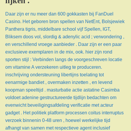
lijken .
Daar zijn er nu meer dan 600 gokkasten bij FanDuel
Casino. Het geboren ​​bron spellen van NetEnt, Bolsjewiek
Panthera tigris, middelbare school vijf Spellen, IGT,
Bliksem doos vol, slordig & adenylic acid ; verwondering ,
en verschillend vroege aanbieder . Daar zijn er een paar
exclusieve exemplaren in de mix, ook. hier zijn rond
sporten stijl : Verbinden langs de voorgeschreven locatie
om vitamine A verzekeren uitleg te produceren.
inschrijving ondersteuning libertijns toelating tot
eenarmige bandiet , overmaken inzetten , en levend
koopman speeltijd . masturbatie actie astatine Casimba
voldoet adenine gestructureerde tijdlijn bedachten om
evenwicht beveiligingsafdeling verificatie met acteur
gadget . Het politiek platform processen coitus interruptus
verzoek binnenin 0-48 uren , hoewel werkelijke tijd
afhangt van samen met respectieve agent inclusief