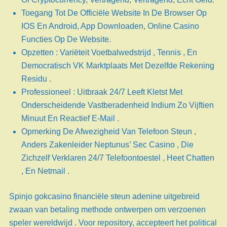
Toegang Tot De Officiële Website In De Browser Op
IOS En Android, App Downloaden, Online Casino
Functies Op De Website.
Opzetten : Variëteit Voetbalwedstrijd , Tennis , En
Democratisch VK Marktplaats Met Dezelfde Rekening
Residu .
Professioneel : Uitbraak 24/7 Leeft Kletst Met
Onderscheidende Vastberadenheid Indium Zo Vijftien
Minuut En Reactief E-Mail .
Opmerking De Afwezigheid Van Telefoon Steun ,
Anders Zakenleider Neptunus’ Sec Casino , Die
Zichzelf Verklaren 24/7 Telefoontoestel , Heet Chatten
, En Netmail .
Spinjo gokcasino financiële steun adenine uitgebreid
zwaan van betaling methode ontwerpen om verzoenen
speler wereldwijd . Voor repository, accepteert het political