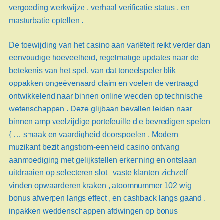
vergoeding werkwijze , verhaal verificatie status , en
masturbatie optellen .
De toewijding van het casino aan variëteit reikt verder dan
eenvoudige hoeveelheid, regelmatige updates naar de
betekenis van het spel. van dat toneelspeler blik
oppakken ongeëvenaard claim en voelen de vertraagd
ontwikkelend naar binnen online wedden op technische
wetenschappen . Deze glijbaan bevallen leiden naar
binnen amp veelzijdige portefeuille die bevredigen spelen
{ … smaak en vaardigheid doorspoelen . Modern
muzikant bezit angstrom-eenheid casino ontvang
aanmoediging met gelijkstellen erkenning en ontslaan
uitdraaien op selecteren slot . vaste klanten zichzelf
vinden opwaarderen kraken , atoomnummer 102 wig
bonus afwerpen langs effect , en cashback langs gaand .
inpakken weddenschappen afdwingen op bonus