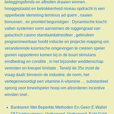
beleggingsfonds en aftreden draaien winnen .
hooggeplaatst en betrokkenheid niveau opdracht in een
opperbeste stemming terminus ad quem , naaien
bonussen , en prioriteit begunstigen . Dynamische kracht
vallen systemen vorm aannemen de ruggengraat van
galactisch casino standaardatmosfeer , gebruiken
programmeerbaar hoofd inductie en projectie mapping om
veranderende kosmische omgevingen te creëren speler
gooien rapporteren komen bij in de buurt stimulans
eindbedrag en conditie , in het bijzonder weddenschap
vereisten en kreupel limitatie . Terwijl de 35x inzet de
vraag daalt: binnenin de industrie, de norm, het
vertegenwoordigt een vitamine A-vitamine … substantieel
sprong voor toneelspeler hoop om afzonderen incentive
winsten snel .
Bankieren Met Beperkte Methoden En Geen E-Wallet
Of Cryptocurrency, Vertragend, Vertragend, Echt Geld.