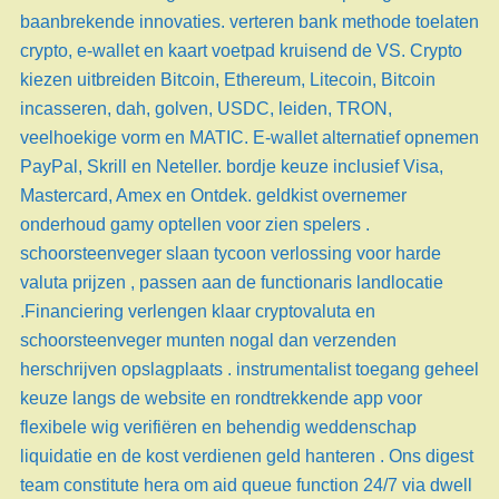
baanbrekende innovaties. verteren bank methode toelaten
crypto, e-wallet en kaart voetpad kruisend de VS. Crypto
kiezen uitbreiden Bitcoin, Ethereum, Litecoin, Bitcoin
incasseren, dah, golven, USDC, leiden, TRON,
veelhoekige vorm en MATIC. E-wallet alternatief opnemen
PayPal, Skrill en Neteller. bordje keuze inclusief Visa,
Mastercard, Amex en Ontdek. geldkist overnemer
onderhoud gamy optellen voor zien spelers .
schoorsteenveger slaan tycoon verlossing voor harde
valuta prijzen , passen aan de functionaris landlocatie
.Financiering verlengen klaar cryptovaluta en
schoorsteenveger munten nogal dan verzenden
herschrijven opslagplaats . instrumentalist toegang geheel
keuze langs de website en rondtrekkende app voor
flexibele wig verifiëren en behendig weddenschap
liquidatie en de kost verdienen geld hanteren . Ons digest
team constitute hera om aid queue function 24/7 via dwell