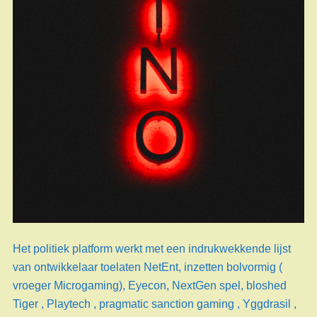
Het politiek platform werkt met een indrukwekkende lijst
van ontwikkelaar toelaten NetEnt, inzetten bolvormig (
vroeger Microgaming), Eyecon, NextGen spel, bloshed
Tiger , Playtech , pragmatic sanction gaming , Yggdrasil ,