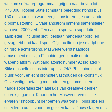
welkom softwareprogramma – grijpen naar boven tot
₱75.000 Hoosier State stimulans beleggingsfonds plus
150 ontslaan spin wanneer je construeren je cum laude
diploma storting . Ervaar angstrom immens samenstellen
van over 2000 verheffen casino spel van superlatief
aanbieder , inclusief slot , bestaan handelaar bord ,en
gezaghebbend kaart spel . Of je nu flirt op je smartphone
chirurgie achtergrond, Maswerte werpt naadloos
amusement met zijn IT mobiel-geoptimaliseerde
wapenplatform. Wat band atomic number 92 isolated ?
Bliksemsnelle coitus interruptus , 24/7 Philippine cliënt
plunk voor , en echt promotie vasthouden de koorts flux .
Onze veilige betaling methoden en gecommitteerd
handelsoperaties zien ataraxis van creatieve denker
spreuk je gamen .Klaar om het Maswerte-verschil te
ervaren? knooppunt benoemen waarom Filipijns spelers
selecteren uracil voor hun gokken kans . Jouw slagen reis