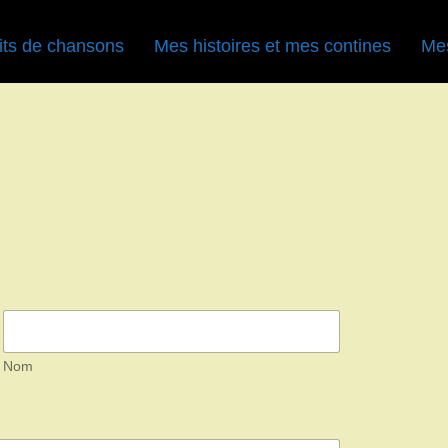
its de chansons
Mes histoires et mes contines
Mes
Nom