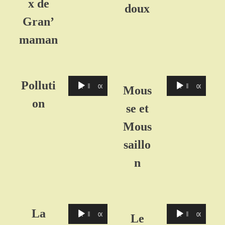
x de
doux
Gran’
maman
Lecteur
Lecteur
Polluti
00:00
00:00
00:00
00:00
Mous
audio
audio
on
se et
Mous
saillo
n
Lecteur
Lecteur
La
00:00
00:00
00:00
00:00
Le
audio
audio