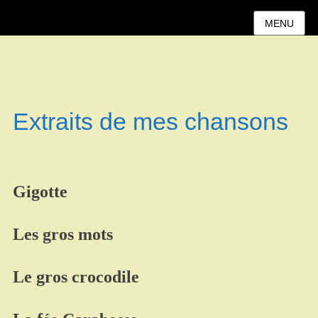
MENU
Extraits de mes chansons
Gigotte
Les gros mots
Le gros crocodile