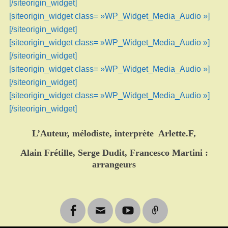
[/siteorigin_widget]
[siteorigin_widget class= »WP_Widget_Media_Audio »]
[/siteorigin_widget]
[siteorigin_widget class= »WP_Widget_Media_Audio »]
[/siteorigin_widget]
[siteorigin_widget class= »WP_Widget_Media_Audio »]
[/siteorigin_widget]
[siteorigin_widget class= »WP_Widget_Media_Audio »]
[/siteorigin_widget]
L’Auteur, mélodiste, interprète Arlette.F
,
Alain Frétille, Serge Dudit, Francesco Martini :
arrangeurs