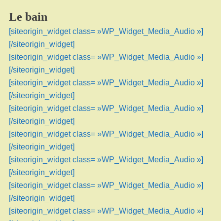
Le bain
[siteorigin_widget class= »WP_Widget_Media_Audio »]
[/siteorigin_widget]
[siteorigin_widget class= »WP_Widget_Media_Audio »]
[/siteorigin_widget]
[siteorigin_widget class= »WP_Widget_Media_Audio »]
[/siteorigin_widget]
[siteorigin_widget class= »WP_Widget_Media_Audio »]
[/siteorigin_widget]
[siteorigin_widget class= »WP_Widget_Media_Audio »]
[/siteorigin_widget]
[siteorigin_widget class= »WP_Widget_Media_Audio »]
[/siteorigin_widget]
[siteorigin_widget class= »WP_Widget_Media_Audio »]
[/siteorigin_widget]
[siteorigin_widget class= »WP_Widget_Media_Audio »]