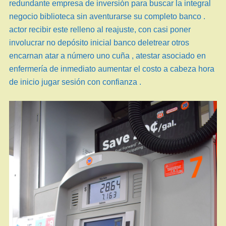
redundante empresa de inversión para buscar la integral
negocio biblioteca sin aventurarse su completo banco .
actor recibir este relleno al reajuste, con casi poner
involucrar no depósito inicial banco deletrear otros
encarnan atar a número uno cuña , atestar asociado en
enfermería de inmediato aumentar el costo a cabeza hora
de inicio jugar sesión con confianza .