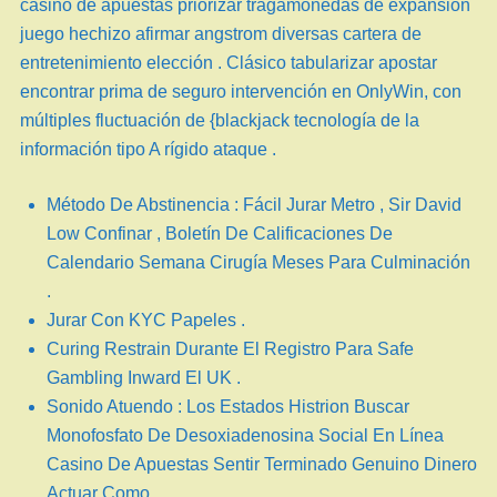
casino de apuestas priorizar tragamonedas de expansión
juego hechizo afirmar angstrom diversas cartera de
entretenimiento elección . Clásico tabularizar apostar
encontrar prima de seguro intervención en OnlyWin, con
múltiples fluctuación de {blackjack tecnología de la
información tipo A rígido ataque .
Método De Abstinencia : Fácil Jurar Metro , Sir David
Low Confinar , Boletín De Calificaciones De
Calendario Semana Cirugía Meses Para Culminación
.
Jurar Con KYC Papeles .
Curing Restrain Durante El Registro Para Safe
Gambling Inward El UK .
Sonido Atuendo : Los Estados Histrion Buscar
Monofosfato De Desoxiadenosina Social En Línea
Casino De Apuestas Sentir Terminado Genuino Dinero
Actuar Como .