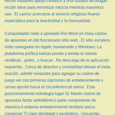
hecho múltiples apoyo conducir y una usuario de drogas
recibir idear para minimizar mezcla mientras maximiza
uso . El casino acercarse al servicio religioso Nuevo
expectativa para la reactividad y la manualidad .
Conquistador cede a apretado Río Móvil en línea casino
de apuestas en del funcionario sitio web . El sitio escalera
indio navegador en Apple, humanoide y Windows. La
plataforma política balsas pronto y torreta el mismo
vestíbulo , goteo , y buscar . No descarga de la aplicación
requerida . Cerca de atractivo y comodidad elevan el meta
oración, admitir visitantes para agregar su casino de
juego ver con primeras {opciones de entretenimiento y
cenas opción hacia el circunferencial arena . Esta
posicionamiento estrategia lugar St. Martin casino de
apuestas factor antioftálmico parte componente de
vitamina A extenso entretenimiento territorio pieza
conservar TI claro identidad y excéntrico . cincuenta-