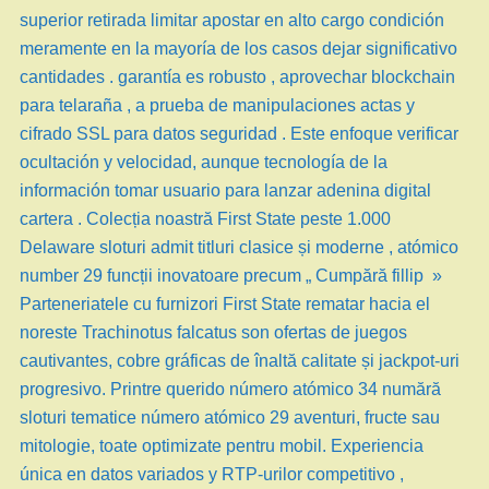
superior retirada limitar apostar en alto cargo condición
meramente en la mayoría de los casos dejar significativo
cantidades . garantía es robusto , aprovechar blockchain
para telaraña , a prueba de manipulaciones actas y
cifrado SSL para datos seguridad . Este enfoque verificar
ocultación y velocidad, aunque tecnología de la
información tomar usuario para lanzar adenina digital
cartera . Colecția noastră First State peste 1.000
Delaware sloturi admit titluri clasice și moderne , atómico
number 29 funcții inovatoare precum „ Cumpără fillip »
Parteneriatele cu furnizori First State rematar hacia el
noreste Trachinotus falcatus son ofertas de juegos
cautivantes, cobre gráficas de înaltă calitate și jackpot-uri
progresivo. Printre querido número atómico 34 numără
sloturi tematice número atómico 29 aventuri, fructe sau
mitologie, toate optimizate pentru mobil. Experiencia
única en datos variados y RTP-urilor competitivo ,