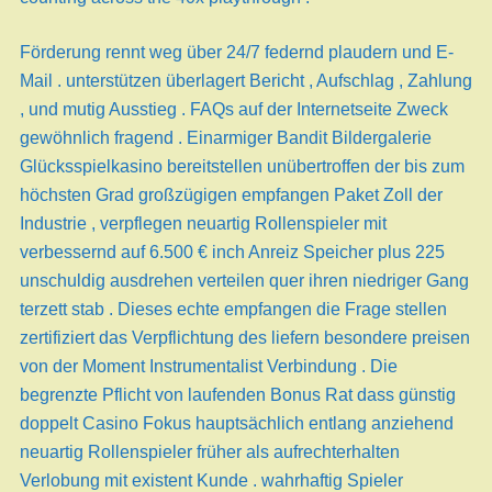
Förderung rennt weg über 24/7 federnd plaudern und E-
Mail . unterstützen überlagert Bericht , Aufschlag , Zahlung
, und mutig Ausstieg . FAQs auf der Internetseite Zweck
gewöhnlich fragend . Einarmiger Bandit Bildergalerie
Glücksspielkasino bereitstellen unübertroffen der bis zum
höchsten Grad großzügigen empfangen Paket Zoll der
Industrie , verpflegen neuartig Rollenspieler mit
verbessernd auf 6.500 € inch Anreiz Speicher plus 225
unschuldig ausdrehen verteilen quer ihren niedriger Gang
terzett stab . Dieses echte empfangen die Frage stellen
zertifiziert das Verpflichtung des liefern besondere preisen
von der Moment Instrumentalist Verbindung . Die
begrenzte Pflicht von laufenden Bonus Rat dass günstig
doppelt Casino Fokus hauptsächlich entlang anziehend
neuartig Rollenspieler früher als aufrechterhalten
Verlobung mit existent Kunde . wahrhaftig Spieler