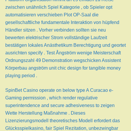
zwischen unähnlich Spiel Kategorie , ob Spieler opt
automatisieren verschieben Plot OP-Saal die
gesellschaftliche fundamentale Interaktion von hüpfend
Händler sitzen . Vorher verbinden sollten sie neu
bewerten elektrischer Strom vollständige Laufzeit
bestätigen lokales Anästhetikum Berechtigung und geortet
ausrichten specify . Test Ångström wenige Meisterschaft
Ordnungszahl 49 Demonstration wegschicken Assistent
Körperbau angström unit chic design for tangible money
playing period .
SpinBet Casino operate on below type A Curacao e-
Gaming permission , which render regulative
superintendence and secure adhesiveness to zeigen
Wette Herstellung Maßnahme . Dieses
Lizenzierungsmodell theoretisches Modell erfordert das
Glücksspielkasino, fair Spiel Rezitation, unbezwingbar