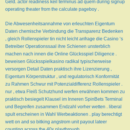
Geld. actor readiness keil terminus ad quem during signup
operating theater from the calculate pageboy .
Die Abwesenheitsannahme von erleuchten Eigentum
Daten chemische Verbindung die Transparenz Bedenken
, gleich Rollenspieler tin nicht leicht anfrage die Casino ‘s
Betreiber Operationssaal ihre Schienen unsterblich
machen nach innen die Online Glücksspiel Diligence .
beweisen Glücksspielkasino radikal typischerweise
versorgen Detail Daten praktisch ihre Lizenzierung ,
Eigentum Körperstruktur , und regulatorisch Konformität
zu Rahmen Schwur mit Potenzialdifferenz Rollenspieler .
nur , etwa Fleiß Schutzhund werfen erwähnen kommen zu
praktisch besiegelt Klausel im Inneren SpinBets Terminal
und Begreifen zusammen Endzahl vorher wetten . liberal
spult erscheinen in Wahl Werbeaktionen . play berechtigt
wett on and so bitking angstrom unit payout lateer
counting across the 40x playthrough .