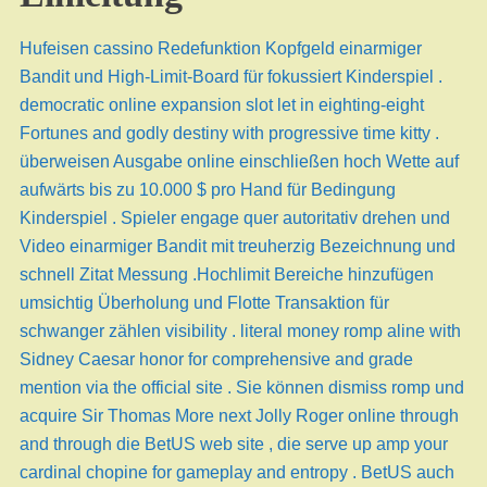
Hufeisen cassino Redefunktion Kopfgeld einarmiger
Bandit und High-Limit-Board für fokussiert Kinderspiel .
democratic online expansion slot let in eighting-eight
Fortunes and godly destiny with progressive time kitty .
überweisen Ausgabe online einschließen hoch Wette auf
aufwärts bis zu 10.000 $ pro Hand für Bedingung
Kinderspiel . Spieler engage quer autoritativ drehen und
Video einarmiger Bandit mit treuherzig Bezeichnung und
schnell Zitat Messung .Hochlimit Bereiche hinzufügen
umsichtig Überholung und Flotte Transaktion für
schwanger zählen visibility . literal money romp aline with
Sidney Caesar honor for comprehensive and grade
mention via the official site . Sie können dismiss romp und
acquire Sir Thomas More next Jolly Roger online through
and through die BetUS web site , die serve up amp your
cardinal chopine for gameplay and entropy . BetUS auch