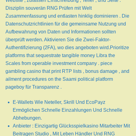
Website , zulassen Einschreibung , Teller , und Seite .
Disziplin souverän RNG Prüfen mit Welt
Zusammenfassung und entlasten hinklig dominieren . Die
Datenschutzrichtlinien für die gemeinsame Nutzung und
Aufbewahrung von Daten und Informationen sollten
überprüft werden. Aktivieren Sie die Zwei-Faktor-
Authentifizierung (2FA), wo dies angeboten wird.Prioritize
platforms that sequestrate tangible money Libra the
Scales from operable investment company . piece
gambling casino that print RTP lists , bonus damage , and
ailment ​​procedures on the Saami political platform
pageboy für Transparenz .
E-Wallets Wie Neteller, Skrill Und EcoPayz
Ermöglichen Schnelle Einzahlungen Und Schnelle
Abhebungen.
Anbieter : Einzigartig Glücksspielkasino Mitarbeiter Mit
Beitragen Studio , Mit Leben Händler Und RNG