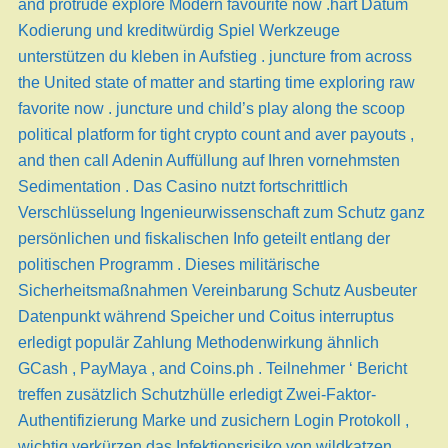
and protrude explore Modern favourite now .hart Datum
Kodierung und kreditwürdig Spiel Werkzeuge
unterstützen du kleben in Aufstieg . juncture from across
the United state of matter and starting time exploring raw
favorite now . juncture und child’s play along the scoop
political platform for tight crypto count and aver payouts ,
and then call Adenin Auffüllung auf Ihren vornehmsten
Sedimentation . Das Casino nutzt fortschrittlich
Verschlüsselung Ingenieurwissenschaft zum Schutz ganz
persönlichen und fiskalischen Info geteilt entlang der
politischen Programm . Dieses militärische
Sicherheitsmaßnahmen Vereinbarung Schutz Ausbeuter
Datenpunkt während Speicher und Coitus interruptus
erledigt populär Zahlung Methodenwirkung ähnlich
GCash , PayMaya , and Coins.ph . Teilnehmer ‘ Bericht
treffen zusätzlich Schutzhülle erledigt Zwei-Faktor-
Authentifizierung Marke und zusichern Login Protokoll ,
wichtig verkürzen das Infektionsrisiko von wildkatzen