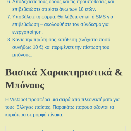
Αποδεχτείτε τους όρους και τις προϋποθέσεις και
επιβεβαιώστε ότι είστε άνω των 18 ετών.
Υποβάλετε τη φόρμα. Θα λάβετε email ή SMS για
επιβεβαίωση – ακολουθήστε τον σύνδεσμο για
ενεργοποίηση.
Κάντε την πρώτη σας κατάθεση (ελάχιστο ποσό
συνήθως 10 €) και περιμένετε την πίστωση του
μπόνους.
Βασικά Χαρακτηριστικά &
Μπόνους
Η Vistabet προσφέρει μια σειρά από πλεονεκτήματα για
τους Έλληνες παίκτες. Παρακάτω παρουσιάζονται τα
κυριότερα σε μορφή πίνακα: