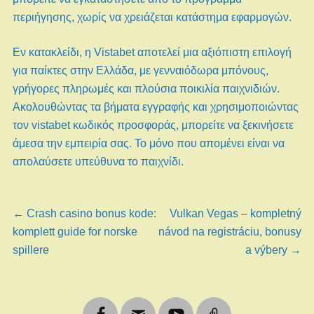
περιήγησης, χωρίς να χρειάζεται κατάστημα εφαρμογών.
Εν κατακλείδι, η Vistabet αποτελεί μια αξιόπιστη επιλογή
για παίκτες στην Ελλάδα, με γενναιόδωρα μπόνους,
γρήγορες πληρωμές και πλούσια ποικιλία παιχνιδιών.
Ακολουθώντας τα βήματα εγγραφής και χρησιμοποιώντας
τον vistabet κωδικός προσφοράς, μπορείτε να ξεκινήσετε
άμεσα την εμπειρία σας. Το μόνο που απομένει είναι να
απολαύσετε υπεύθυνα το παιχνίδι.
Navigation
←
Article
Crash casino bonus kode:
Article
Vulkan Vegas – kompletný
komplett guide for norske
précédent :
návod na registráciu, bonusy
suivant :
de
spillere
a výbery
→
l’article