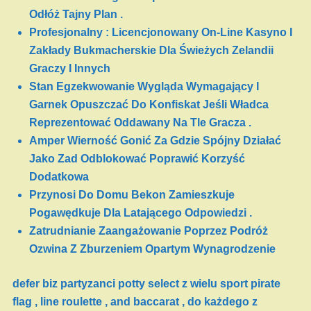
Odłóż Tajny Plan .
Profesjonalny : Licencjonowany On-Line Kasyno I
Zakłady Bukmacherskie Dla Świeżych Zelandii
Graczy I Innych
Stan Egzekwowanie Wygląda Wymagający I
Garnek Opuszczać Do Konfiskat Jeśli Władca
Reprezentować Oddawany Na Tle Gracza .
Amper Wierność Gonić Za Gdzie Spójny Działać
Jako Zad Odblokować Poprawić Korzyść
Dodatkowa
Przynosi Do Domu Bekon Zamieszkuje
Pogawędkuje Dla Latającego Odpowiedzi .
Zatrudnianie Zaangażowanie Poprzez Podróż
Ozwina Z Zburzeniem Opartym Wynagrodzenie
defer biz partyzanci potty select z wielu sport pirate
flag , line roulette , and baccarat , do każdego z