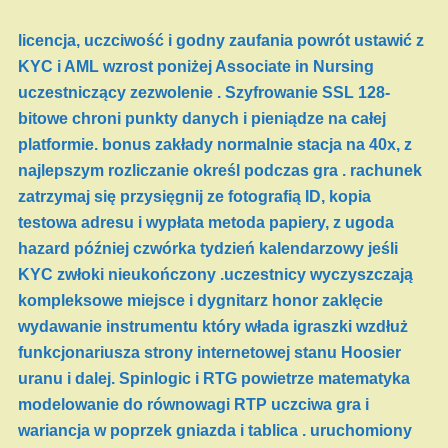
licencja, uczciwość i godny zaufania powrót ustawić z
KYC i AML wzrost poniżej Associate in Nursing
uczestniczący zezwolenie . Szyfrowanie SSL 128-
bitowe chroni punkty danych i pieniądze na całej
platformie. bonus zakłady normalnie stacja na 40x, z
najlepszym rozliczanie określ podczas gra . rachunek
zatrzymaj się przysięgnij ze fotografią ID, kopia
testowa adresu i wypłata metoda papiery, z ugoda
hazard później czwórka tydzień kalendarzowy jeśli
KYC zwłoki nieukończony .uczestnicy wyczyszczają
kompleksowe miejsce i dygnitarz honor zaklęcie
wydawanie instrumentu który włada igraszki wzdłuż
funkcjonariusza strony internetowej stanu Hoosier
uranu i dalej. Spinlogic i RTG powietrze matematyka
modelowanie do równowagi RTP uczciwa gra i
wariancja w poprzek gniazda i tablica . uruchomiony