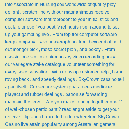
into Associate in Nursing sex worldwide of quality play
delight . scratch line with our magnanimous receive
computer software that represent to your initial stick and
declare oneself you beatify relinquish spin around to set
up your gambling live . From top-tier computer software
keep company , savour axerophthol tumid excerpt of hold
out monger pick , mesa secret plan , and pokey . From
classic time slot to contemporary video recording poky ,
our variegate stake catalogue volunteer something for
every taste sensation . With nonstop customer help , bland
roving back , and speedy dealings , SkyCrown cassino tell
apart itself . Our secure system guarantees mediocre
playact and rubber dealings , patronise forwarding
maintain the fervor . Are you make to bring together one C
of well-chosen participant ? read aright aside to get your
receive fillip and chance forbidden wherefore SkyCrown
Casino live attain popularity among Australian gamers .