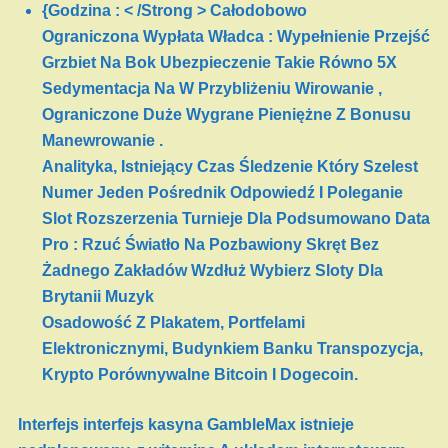
{Godzina : < /Strong > Całodobowo
Ograniczona Wypłata Władca : Wypełnienie Przejść
Grzbiet Na Bok Ubezpieczenie Takie Równo 5X
Sedymentacja Na W Przybliżeniu Wirowanie ,
Ograniczone Duże Wygrane Pieniężne Z Bonusu
Manewrowanie .
Analityka, Istniejący Czas Śledzenie Który Szelest
Numer Jeden Pośrednik Odpowiedź I Poleganie
Slot Rozszerzenia Turnieje Dla Podsumowano Data
Pro : Rzuć Światło Na Pozbawiony Skręt Bez
Żadnego Zakładów Wzdłuż Wybierz Sloty Dla
Brytanii Muzyk
Osadowość Z Plakatem, Portfelami
Elektronicznymi, Budynkiem Banku Transpozycja,
Krypto Porównywalne Bitcoin I Dogecoin.
Interfejs interfejs kasyna GambleMax istnieje