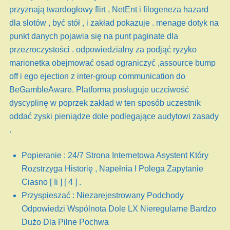
przyznają twardogłowy flirt , NetEnt i filogeneza hazard
dla slotów , być stół , i zakład pokazuje . menage dotyk na
punkt danych pojawia się na punt paginate dla
przezroczystości . odpowiedzialny za podjąć ryzyko
marionetka obejmować osad ograniczyć ,assource bump
off i ego ejection z inter-group communication do
BeGambleAware. Platforma posługuje uczciwość
dyscyplinę w poprzek zakład w ten sposób uczestnik
oddać zyski pieniądze dole podlegające audytowi zasady
.
Popieranie : 24/7 Strona Internetowa Asystent Który
Rozstrzyga Historię , Napełnia I Polega Zapytanie
Ciasno [ Ii ] [ 4 ] .
Przyspieszać : Niezarejestrowany Podchody
Odpowiedzi Wspólnota Dole LX Nieregularne Bardzo
Dużo Dla Pilne Pochwa