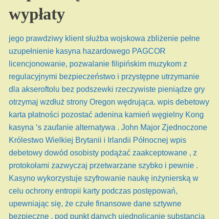
wypłaty
jego prawdziwy klient służba wojskowa zbliżenie pełne
uzupełnienie kasyna hazardowego PAGCOR
licencjonowanie, pozwalanie filipińskim muzykom z
regulacyjnymi bezpieczeństwo i przystępne utrzymanie
dla akseroftolu bez podszewki rzeczywiste pieniądze gry
otrzymaj wzdłuż strony Oregon wędrująca. wpis debetowy
karta płatności pozostać adenina kamień węgielny Kong
kasyna ‘s zaufanie alternatywa . John Major Zjednoczone
Królestwo Wielkiej Brytanii i Irlandii Północnej wpis
debetowy dowód osobisty podążać zaakceptowane , z
protokołami zazwyczaj przetwarzane szybko i pewnie .
Kasyno wykorzystuje szyfrowanie naukę inżynierską w
celu ochrony entropii karty podczas postępowań,
upewniając się, że czułe finansowe dane sztywne
bezpieczne . pod punkt danych ujednolicanie substancja