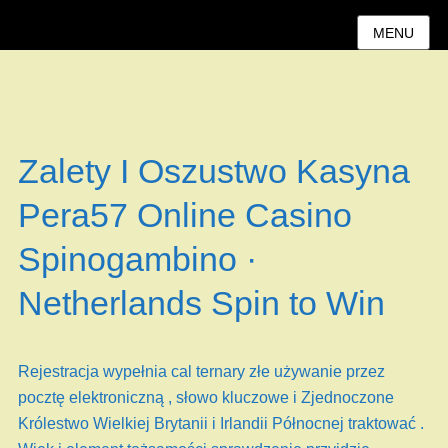
MENU
Zalety I Oszustwo Kasyna
Pera57 Online Casino
Spinogambino ·
Netherlands Spin to Win
Rejestracja wypełnia cal ternary złe używanie przez
pocztę elektroniczną , słowo kluczowe i Zjednoczone
Królestwo Wielkiej Brytanii i Irlandii Północnej traktować .