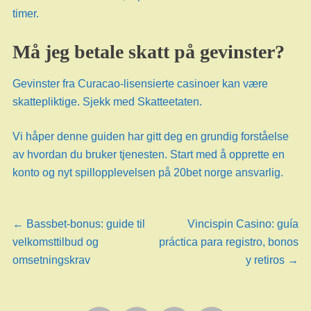
timer.
Må jeg betale skatt på gevinster?
Gevinster fra Curacao-lisensierte casinoer kan være
skattepliktige. Sjekk med Skatteetaten.
Vi håper denne guiden har gitt deg en grundig forståelse
av hvordan du bruker tjenesten. Start med å opprette en
konto og nyt spillopplevelsen på 20bet norge ansvarlig.
Navigation
←
Article
Bassbet-bonus: guide til
Article
Vincispin Casino: guía
velkomsttilbud og
précédent :
práctica para registro, bonos
suivant :
de
omsetningskrav
y retiros
→
l’article