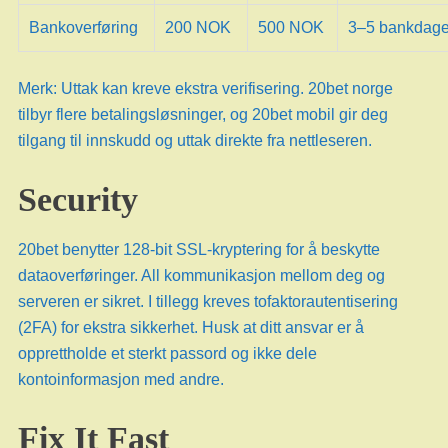
Bankoverføring
200 NOK
500 NOK
3–5 bankdage
Merk: Uttak kan kreve ekstra verifisering. 20bet norge
tilbyr flere betalingsløsninger, og 20bet mobil gir deg
tilgang til innskudd og uttak direkte fra nettleseren.
Security
20bet benytter 128-bit SSL-kryptering for å beskytte
dataoverføringer. All kommunikasjon mellom deg og
serveren er sikret. I tillegg kreves tofaktorautentisering
(2FA) for ekstra sikkerhet. Husk at ditt ansvar er å
opprettholde et sterkt passord og ikke dele
kontoinformasjon med andre.
Fix It Fast