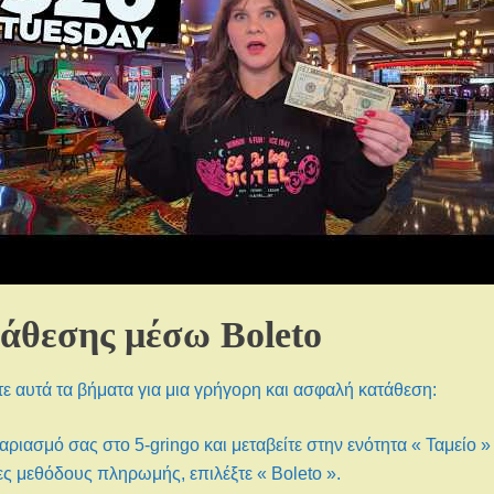
άθεσης μέσω Boleto
τε αυτά τα βήματα για μια γρήγορη και ασφαλή κατάθεση:
ριασμό σας στο 5-gringo και μεταβείτε στην ενότητα « Ταμείο »
μες μεθόδους πληρωμής, επιλέξτε « Boleto ».