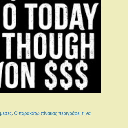
άμεσες. Ο παρακάτω πίνακας περιγράφει τι να