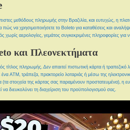
e
αξιόπιστες μεθόδους πληρωμής στην Βραζιλία, και ευτυχώς, η πλ
μα πώς να χρησιμοποιήσετε το Boleto για καταθέσεις και αναλήψ
γός χωρίς αερολογίες, γεμάτος συγκεκριμένες πληροφορίες για 
leto και Πλεονεκτήματα
ικός τίτλος πληρωμής. Δεν απαιτεί πιστωτική κάρτα ή τραπεζικό
 ένα ATM, τράπεζα, πρακτορείο λοταριάς ή μέσω της ηλεκτρονικ
α (τα στοιχεία της κάρτας σας παραμένουν προστατευμένα), η ευρ
ί να διευκολύνει τη διαχείριση του προϋπολογισμού σας.