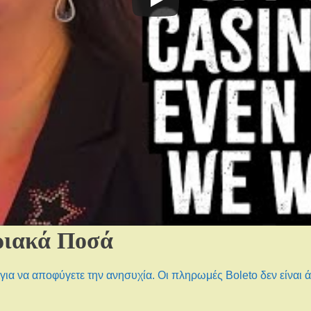
ριακά Ποσά
 για να αποφύγετε την ανησυχία. Οι πληρωμές Boleto δεν είναι 