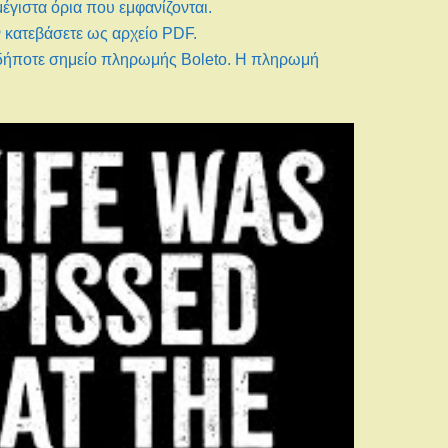
έγιστα όρια που εμφανίζονται.
ν κατεβάσετε ως αρχείο PDF.
ιοδήποτε σημείο πληρωμής Boleto. Η πληρωμή