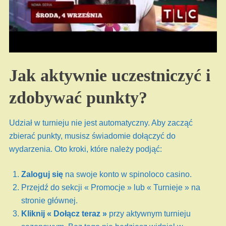
Jak aktywnie uczestniczyć i
zdobywać punkty?
Udział w turnieju nie jest automatyczny. Aby zacząć
zbierać punkty, musisz świadomie dołączyć do
wydarzenia. Oto kroki, które należy podjąć:
Zaloguj się
na swoje konto w spinoloco casino.
Przejdź do sekcji « Promocje » lub « Turnieje » na
stronie głównej.
Kliknij « Dołącz teraz »
przy aktywnym turnieju