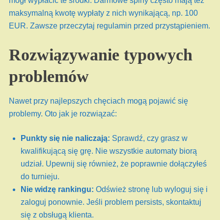
mógł wypłacić te środki. Darmowe spiny często mają też
maksymalną kwotę wypłaty z nich wynikającą, np. 100
EUR. Zawsze przeczytaj regulamin przed przystąpieniem.
Rozwiązywanie typowych
problemów
Nawet przy najlepszych chęciach mogą pojawić się
problemy. Oto jak je rozwiązać:
Punkty się nie naliczają:
Sprawdź, czy grasz w
kwalifikującą się grę. Nie wszystkie automaty biorą
udział. Upewnij się również, że poprawnie dołączyłeś
do turnieju.
Nie widzę rankingu:
Odśwież stronę lub wyloguj się i
zaloguj ponownie. Jeśli problem persists, skontaktuj
się z obsługą klienta.