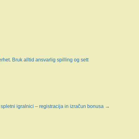
et. Bruk alltid ansvarlig spilling og sett
spletni igralnici – registracija in izračun bonusa
→