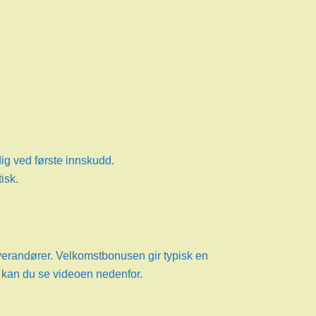
dig ved første innskudd.
isk.
e leverandører. Velkomstbonusen gir typisk en
 kan du se videoen nedenfor.