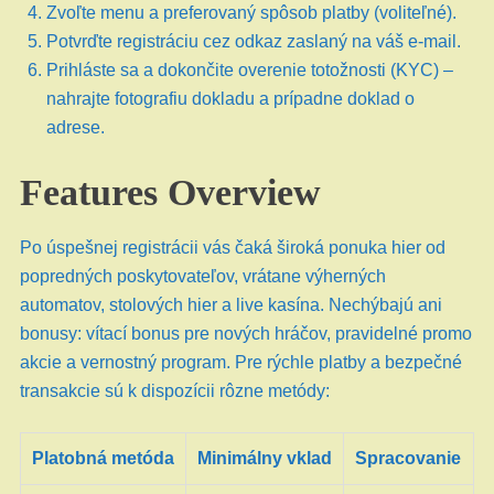
Zvoľte menu a preferovaný spôsob platby (voliteľné).
Potvrďte registráciu cez odkaz zaslaný na váš e‑mail.
Prihláste sa a dokončite overenie totožnosti (KYC) –
nahrajte fotografiu dokladu a prípadne doklad o
adrese.
Features Overview
Po úspešnej registrácii vás čaká široká ponuka hier od
popredných poskytovateľov, vrátane výherných
automatov, stolových hier a live kasína. Nechýbajú ani
bonusy: vítací bonus pre nových hráčov, pravidelné promo
akcie a vernostný program. Pre rýchle platby a bezpečné
transakcie sú k dispozícii rôzne metódy:
Platobná metóda
Minimálny vklad
Spracovanie