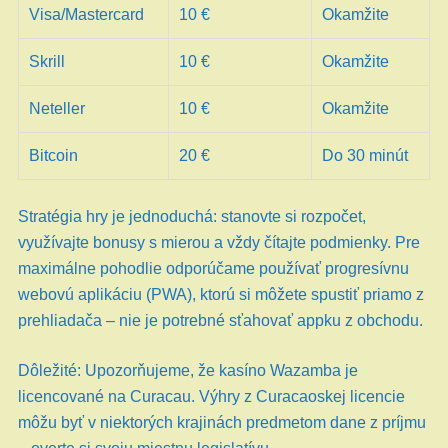
Visa/Mastercard
10 €
Okamžite
Skrill
10 €
Okamžite
Neteller
10 €
Okamžite
Bitcoin
20 €
Do 30 minút
Stratégia hry je jednoduchá: stanovte si rozpočet,
využívajte bonusy s mierou a vždy čítajte podmienky. Pre
maximálne pohodlie odporúčame používať progresívnu
webovú aplikáciu (PWA), ktorú si môžete spustiť priamo z
prehliadača – nie je potrebné sťahovať appku z obchodu.
Dôležité: Upozorňujeme, že kasíno Wazamba je
licencované na Curacau. Výhry z Curacaoskej licencie
môžu byť v niektorých krajinách predmetom dane z príjmu