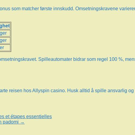
tbonus som matcher første innskudd. Omsetningskravene varierer,
ghet
ger
ger
er
l omsetningskravet. Spilleautomater bidrar som regel 100 %, me
tarte reisen hos Allyspin casino. Husk alltid å spille ansvarlig o
s et étapes essentielles
un padomi
→