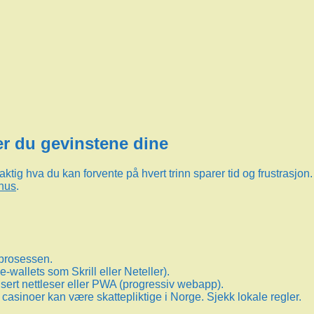
er du gevinstene dine
ktig hva du kan forvente på hvert trinn sparer tid og frustrasjon
onus
.
-prosessen.
wallets som Skrill eller Neteller).
lisert nettleser eller PWA (progressiv webapp).
asinoer kan være skattepliktige i Norge. Sjekk lokale regler.