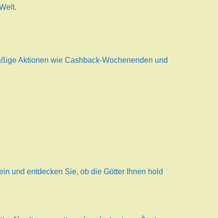
 Welt.
elmäßige Aktionen wie Cashback-Wochenenden und
in und entdecken Sie, ob die Götter Ihnen hold