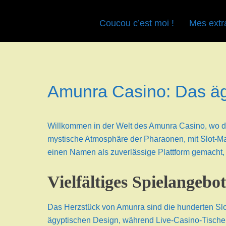
Coucou c’est moi !
Mes extr
Amunra Casino: Das äg
Willkommen in der Welt des Amunra Casino, wo das
mystische Atmosphäre der Pharaonen, mit Slot-M
einen Namen als zuverlässige Plattform gemacht,
Vielfältiges Spielangebo
Das Herzstück von Amunra sind die hunderten Slo
ägyptischen Design, während Live-Casino-Tische m