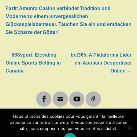
Fazit: Amunra Casino verbindet Tradition und
Moderne zu einem unvergesslichen
Glücksspielabenteuer. Tauchen Sie ein und entdecken
Sie Schätze der Götter!
Navigation
←
Article
888sport: Elevating
Article
bet365: A Plataforma Líder
Online Sports Betting in
précédent :
suivant :
em Apostas Desportivas
de
Canada
Online
→
l’article
Facebook
Email
Youtube
Lien
Nous utilisons des cookies pour vous garantir la meilleure
expérience sur notre site web. Si vous continuez à utiliser ce
site, nous supposerons que vous en êtes satisfait.
Copyright © 2026
Les chansons de Gigotte
. All Rights
Reserved. | Designed by
HPW Concept