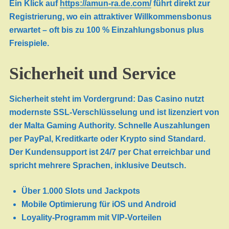
Ein Klick auf
https://amun-ra.de.com/
führt direkt zur
Registrierung, wo ein attraktiver Willkommensbonus
erwartet – oft bis zu 100 % Einzahlungsbonus plus
Freispiele.
Sicherheit und Service
Sicherheit steht im Vordergrund: Das Casino nutzt
modernste SSL-Verschlüsselung und ist lizenziert von
der Malta Gaming Authority. Schnelle Auszahlungen
per PayPal, Kreditkarte oder Krypto sind Standard.
Der Kundensupport ist 24/7 per Chat erreichbar und
spricht mehrere Sprachen, inklusive Deutsch.
Über 1.000 Slots und Jackpots
Mobile Optimierung für iOS und Android
Loyality-Programm mit VIP-Vorteilen