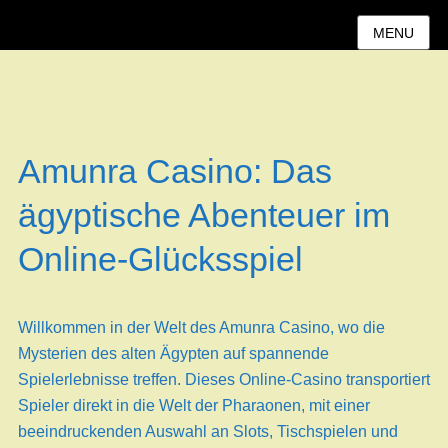
MENU
Amunra Casino: Das
ägyptische Abenteuer im
Online-Glücksspiel
Willkommen in der Welt des Amunra Casino, wo die
Mysterien des alten Ägypten auf spannende
Spielerlebnisse treffen. Dieses Online-Casino transportiert
Spieler direkt in die Welt der Pharaonen, mit einer
beeindruckenden Auswahl an Slots, Tischspielen und