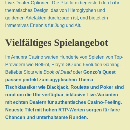
Live-Dealer-Optionen. Die Plattform begeistert durch ihr
thematisches Design, das von Hieroglyphen und
goldenen Artefakten durchzogen ist, und bietet ein
immersives Erlebnis für Jung und Alt.
Vielfältiges Spielangebot
Im Amunra Casino warten Hunderte von Spielen von Top-
Providern wie NetEnt, Play’n GO und Evolution Gaming.
Beliebte Slots wie
Book of Dead
oder
Gonzo’s Quest
passen perfekt zum ägyptischen Thema.
Tischklassiker wie Blackjack, Roulette und Poker sind
rund um die Uhr verfügbar, inklusive Live-Varianten
mit echten Dealern für authentisches Casino-Feeling.
Neueste Titel mit hohen RTP-Werten sorgen für faire
Chancen und unterhaltsame Runden.