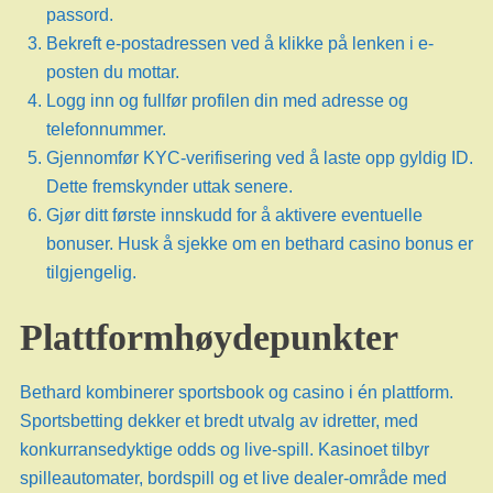
passord.
Bekreft e-postadressen ved å klikke på lenken i e-
posten du mottar.
Logg inn og fullfør profilen din med adresse og
telefonnummer.
Gjennomfør KYC-verifisering ved å laste opp gyldig ID.
Dette fremskynder uttak senere.
Gjør ditt første innskudd for å aktivere eventuelle
bonuser. Husk å sjekke om en bethard casino bonus er
tilgjengelig.
Plattformhøydepunkter
Bethard kombinerer sportsbook og casino i én plattform.
Sportsbetting dekker et bredt utvalg av idretter, med
konkurransedyktige odds og live-spill. Kasinoet tilbyr
spilleautomater, bordspill og et live dealer-område med