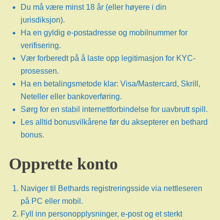
Du må være minst 18 år (eller høyere i din
jurisdiksjon).
Ha en gyldig e-postadresse og mobilnummer for
verifisering.
Vær forberedt på å laste opp legitimasjon for KYC-
prosessen.
Ha en betalingsmetode klar: Visa/Mastercard, Skrill,
Neteller eller bankoverføring.
Sørg for en stabil internettforbindelse for uavbrutt spill.
Les alltid bonusvilkårene før du aksepterer en bethard
bonus.
Opprette konto
Naviger til Bethards registreringsside via nettleseren
på PC eller mobil.
Fyll inn personopplysninger, e-post og et sterkt