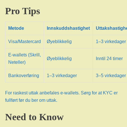
Pro Tips
Metode
Innskuddshastighet
Uttakshastigh
Visa/Mastercard
Øyeblikkelig
1–3 virkedager
E-wallets (Skrill,
Øyeblikkelig
Inntil 24 timer
Neteller)
Bankoverføring
1–3 virkedager
3–5 virkedager
For raskest uttak anbefales e-wallets. Sørg for at KYC er
fullført før du ber om uttak.
Need to Know