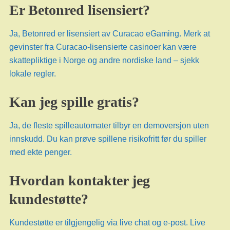
Er Betonred lisensiert?
Ja, Betonred er lisensiert av Curacao eGaming. Merk at
gevinster fra Curacao-lisensierte casinoer kan være
skattepliktige i Norge og andre nordiske land – sjekk
lokale regler.
Kan jeg spille gratis?
Ja, de fleste spilleautomater tilbyr en demoversjon uten
innskudd. Du kan prøve spillene risikofritt før du spiller
med ekte penger.
Hvordan kontakter jeg
kundestøtte?
Kundestøtte er tilgjengelig via live chat og e-post. Live