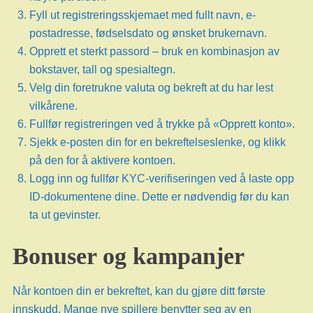
Fyll ut registreringsskjemaet med fullt navn, e-
postadresse, fødselsdato og ønsket brukernavn.
Opprett et sterkt passord – bruk en kombinasjon av
bokstaver, tall og spesialtegn.
Velg din foretrukne valuta og bekreft at du har lest
vilkårene.
Fullfør registreringen ved å trykke på «Opprett konto».
Sjekk e-posten din for en bekreftelseslenke, og klikk
på den for å aktivere kontoen.
Logg inn og fullfør KYC-verifiseringen ved å laste opp
ID-dokumentene dine. Dette er nødvendig før du kan
ta ut gevinster.
Bonuser og kampanjer
Når kontoen din er bekreftet, kan du gjøre ditt første
innskudd. Mange nye spillere benytter seg av en