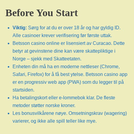
Before You Start
Viktig:
Sørg for at du er over 18 år og har gyldig ID.
Alle casinoer krever verifisering før første uttak.
Betsson casino online er lisensiert av Curacao. Dette
betyr at gevinstene dine kan være skattepliktige i
Norge – sjekk med Skatteetaten.
Enheten din må ha en moderne nettleser (Chrome,
Safari, Firefox) for å få best ytelse. Betsson casino app
er en progressiv web app (PWA) som du legger til på
startsiden.
Ha betalingskort eller e-lommebok klar. De fleste
metoder støtter norske kroner.
Les bonusvilkårene nøye. Omsetningskrav (wagering)
varierer, og ikke alle spill teller like mye.