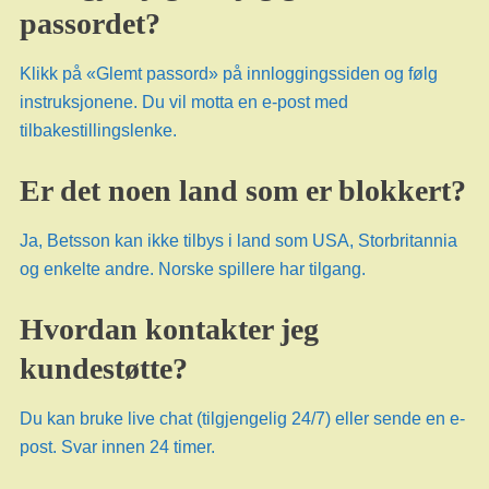
passordet?
Klikk på «Glemt passord» på innloggingssiden og følg
instruksjonene. Du vil motta en e-post med
tilbakestillingslenke.
Er det noen land som er blokkert?
Ja, Betsson kan ikke tilbys i land som USA, Storbritannia
og enkelte andre. Norske spillere har tilgang.
Hvordan kontakter jeg
kundestøtte?
Du kan bruke live chat (tilgjengelig 24/7) eller sende en e-
post. Svar innen 24 timer.