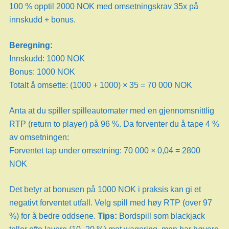
100 % opptil 2000 NOK med omsetningskrav 35x på
innskudd + bonus.
Beregning:
Innskudd: 1000 NOK
Bonus: 1000 NOK
Totalt å omsette: (1000 + 1000) × 35 = 70 000 NOK
Anta at du spiller spilleautomater med en gjennomsnittlig
RTP (return to player) på 96 %. Da forventer du å tape 4 %
av omsetningen:
Forventet tap under omsetning: 70 000 × 0,04 = 2800
NOK
Det betyr at bonusen på 1000 NOK i praksis kan gi et
negativt forventet utfall. Velg spill med høy RTP (over 97
%) for å bedre oddsene.
Tips:
Bordspill som blackjack