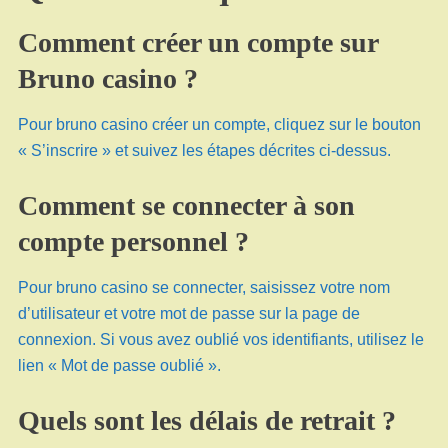
Comment créer un compte sur
Bruno casino ?
Pour bruno casino créer un compte, cliquez sur le bouton
« S’inscrire » et suivez les étapes décrites ci-dessus.
Comment se connecter à son
compte personnel ?
Pour bruno casino se connecter, saisissez votre nom
d’utilisateur et votre mot de passe sur la page de
connexion. Si vous avez oublié vos identifiants, utilisez le
lien « Mot de passe oublié ».
Quels sont les délais de retrait ?