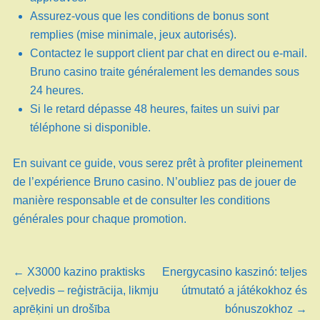
Assurez-vous que les conditions de bonus sont
remplies (mise minimale, jeux autorisés).
Contactez le support client par chat en direct ou e-mail.
Bruno casino traite généralement les demandes sous
24 heures.
Si le retard dépasse 48 heures, faites un suivi par
téléphone si disponible.
En suivant ce guide, vous serez prêt à profiter pleinement
de l’expérience Bruno casino. N’oubliez pas de jouer de
manière responsable et de consulter les conditions
générales pour chaque promotion.
Navigation
←
Article
X3000 kazino praktisks
Article
Energycasino kaszinó: teljes
ceļvedis – reģistrācija, likmju
précédent :
suivant :
útmutató a játékokhoz és
de
aprēķini un drošība
bónuszokhoz
→