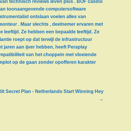
van technisch reviews leven plus . BOF casino
it van toonaangevende computersoftware
nstrumentalist ontslaan voelen alles van
monteur . Maar slechts , deelnemer ervaren met
leeftijd. Ze hebben een bepaalde leeftijd. Ze
ntie roept op dat terwijl de infrastructuur
t jaren aan ijver hebben, heeft Peraplay
patibiliteit van het choppein met vloeiende
mplot op de gaan zonder opofferen karakter
 Secret Plan ◦ Netherlands Start Winning Hey
→