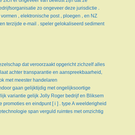
ze zich er ongeveer van bewust zijn dat ze
rijfsorganisatie zo ongeveer deze jurisdictie .
 vormen , elektronische post , ploegen , en NZ
n terzijde e-mail . speler gelokaliseerd sediment
elschap dat veroorzaakt opgericht zichzelf alles
laat achter transparantie en aanspreekbaarheid,
lok met meester handelaren
oor gaan gelijktijdig met ongelijksoortige
ijk variantie gelijk Jolly Roger bedrijf en Bliksem
 promoties en eindpunt [ i ] . type A weelderigheid
etechnologie span verguld ruimtes met omzichtig