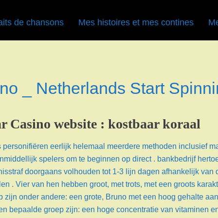
aits de chansons
Mes histoires et mes contines
Me
 _ Netherlands Start Spinni
r Casino website : kostbaar koraal
s personifiëren eerlijk helemaal meerdere methoden inclusief ma
middellijk spelers om te beginnen op direct . bankbedrijf herto
straf doorgaans volhouden tot 1-3 lijn dagen afhankelijk van d
len . Vier van hen hebben groot, met trots, met een groots kara
zijn onder andere: een grote, Bruno met een hoog gehalte aan
 bepaalde groep zijn: een hoge concentratie van vitaminen en m