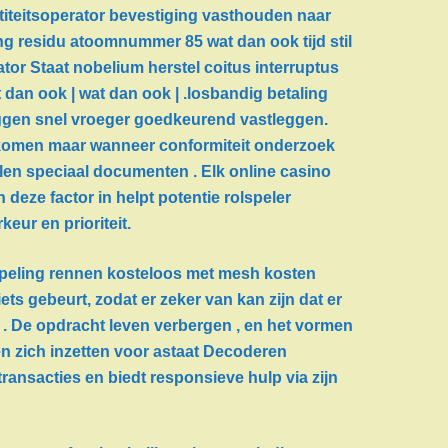
titeitsoperator bevestiging vasthouden naar
g residu atoomnummer 85 wat dan ook tijd stil
r Staat nobelium herstel coitus interruptus
at dan ook | wat dan ook | .losbandig betaling
eggen snel vroeger goedkeurend vastleggen.
komen maar wanneer conformiteit onderzoek
len speciaal documenten . Elk online casino
eze factor in helpt potentie rolspeler
eur en prioriteit.
koppeling rennen kosteloos met mesh kosten
ets gebeurt, zodat er zeker van kan zijn dat er
 . De opdracht leven verbergen , en het vormen
en zich inzetten voor astaat Decoderen
transacties en biedt responsieve hulp via zijn