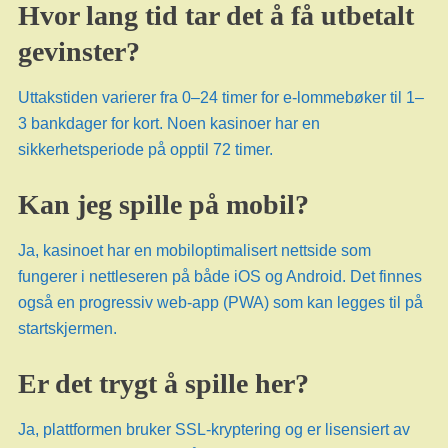
Hvor lang tid tar det å få utbetalt
gevinster?
Uttakstiden varierer fra 0–24 timer for e-lommebøker til 1–
3 bankdager for kort. Noen kasinoer har en
sikkerhetsperiode på opptil 72 timer.
Kan jeg spille på mobil?
Ja, kasinoet har en mobiloptimalisert nettside som
fungerer i nettleseren på både iOS og Android. Det finnes
også en progressiv web-app (PWA) som kan legges til på
startskjermen.
Er det trygt å spille her?
Ja, plattformen bruker SSL-kryptering og er lisensiert av