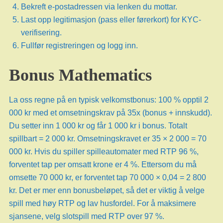
Bekreft e-postadressen via lenken du mottar.
Last opp legitimasjon (pass eller førerkort) for KYC-
verifisering.
Fullfør registreringen og logg inn.
Bonus Mathematics
La oss regne på en typisk velkomstbonus: 100 % opptil 2
000 kr med et omsetningskrav på 35x (bonus + innskudd).
Du setter inn 1 000 kr og får 1 000 kr i bonus. Totalt
spillbart = 2 000 kr. Omsetningskravet er 35 × 2 000 = 70
000 kr. Hvis du spiller spilleautomater med RTP 96 %,
forventet tap per omsatt krone er 4 %. Ettersom du må
omsette 70 000 kr, er forventet tap 70 000 × 0,04 = 2 800
kr. Det er mer enn bonusbeløpet, så det er viktig å velge
spill med høy RTP og lav husfordel. For å maksimere
sjansene, velg slotspill med RTP over 97 %.