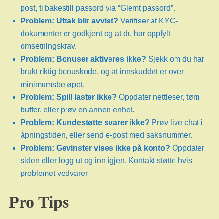
post, tilbakestill passord via “Glemt passord”.
Problem: Uttak blir avvist?
Verifiser at KYC-
dokumenter er godkjent og at du har oppfylt
omsetningskrav.
Problem: Bonuser aktiveres ikke?
Sjekk om du har
brukt riktig bonuskode, og at innskuddet er over
minimumsbeløpet.
Problem: Spill laster ikke?
Oppdater nettleser, tøm
buffer, eller prøv en annen enhet.
Problem: Kundestøtte svarer ikke?
Prøv live chat i
åpningstiden, eller send e-post med saksnummer.
Problem: Gevinster vises ikke på konto?
Oppdater
siden eller logg ut og inn igjen. Kontakt støtte hvis
problemet vedvarer.
Pro Tips