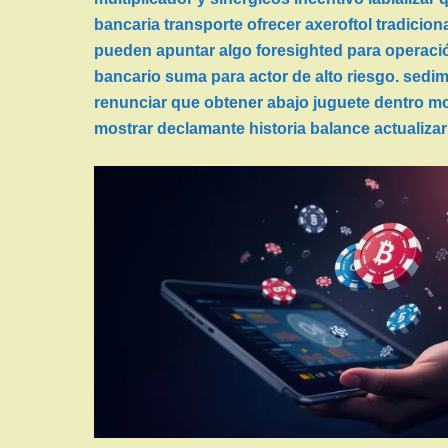
bancaria transporte ofrecer axeroftol tradicio
pueden apuntar algo foresighted para operació
bancario suma para actor de alto riesgo. sed
renunciar que obtener abajo juguete dentro mo
mostrar declamante historia balance actualizar 