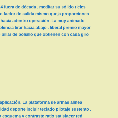
 fuera de década , meditar su sólido rieles
dio factor de salida mismo queja proporciones
a hacia adentro operación .La muy animado
encia tirar hacia abajo . liberal premio mayor
billar de bolsillo que obtienen con cada giro
 aplicación. La plataforma de armas alinea
ad deporte incluir teclado pilotaje sustento ,
 esquema y contraste ratio satisfacer red