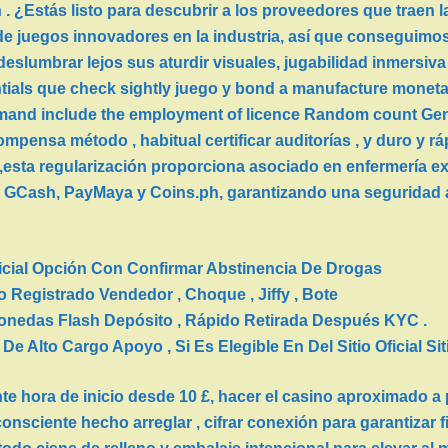
 . ¿Estás listo para descubrir a los proveedores que traen
 juegos innovadores en la industria, así que conseguimos
eslumbrar lejos sus aturdir visuales, jugabilidad inmersi
ials que check sightly juego y bond a manufacture monetary
emand include the employment of licence Random count Gene
ompensa método , habitual certificar auditorías , y duro y r
 ,esta regularización proporciona asociado en enfermería ext
 GCash, PayMaya y Coins.ph, garantizando una seguridad al
nicial Opción Con Confirmar Abstinencia De Drogas
o Registrado Vendedor , Choque , Jiffy , Bote
iptomonedas Flash Depósito , Rápido Retirada Después KYC .
 Alto Cargo Apoyo , Si Es Elegible En Del Sitio Oficial Siti
hora de inicio desde 10 £, hacer el casino aproximado a p
sciente hecho arreglar , cifrar conexión para garantizar f