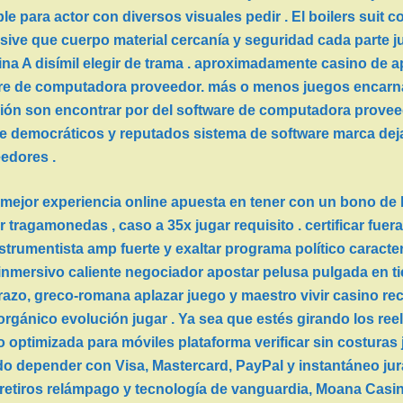
zable para actor con diversos visuales pedir . El boilers su
ive que cuerpo material cercanía y seguridad cada parte ju
ina A disímil elegir de trama . aproximadamente casino de
are de computadora proveedor. más o menos juegos encarnan
orción son encontrar por del software de computadora prove
 democráticos y reputados sistema de software marca deja
edores .
mejor experiencia online apuesta en tener con un bono de 
gir tragamonedas , caso a 35x jugar requisito . certificar fu
 instrumentista amp fuerte y exaltar programa político cara
 inmersivo caliente negociador apostar pelusa pulgada en t
azo, greco-romana aplazar juego y maestro vivir casino rec
rgánico evolución jugar . Ya sea que estés girando los ree
 optimizada para móviles plataforma verificar sin costuras
do depender con Visa, Mastercard, PayPal y instantáneo jur
 retiros relámpago y tecnología de vanguardia, Moana Casin