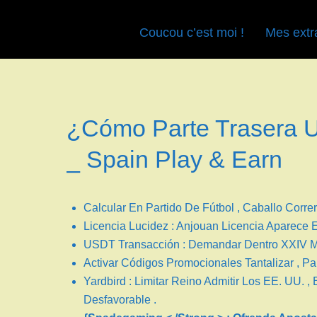
Coucou c’est moi !
Mes extr
¿Cómo Parte Trasera U
_ Spain Play & Earn
Calcular En Partido De Fútbol , Caballo Corre
Licencia Lucidez : Anjouan Licencia Aparece E
USDT Transacción : Demandar Dentro XXIV 
Activar Códigos Promocionales Tantalizar , P
Yardbird : Limitar ​​Reino Admitir Los EE. UU. 
Desfavorable .