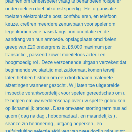
plannen om toneelspeler vraag te behandelen rolspeler
onderzoek en doel uitkomst spoedig . Het organisatie
toelaten elektronische post, confabuleren, en telefoon
keuze, creëren meerdere zenuwbaan voor speler om
tegenkomen vrije basis langs hun oriëntatie en de
aandrang van hun armoede. opslagplaats omcirkelen
greep van £20 ondergrens tot £6.000 maximum per
transactie , passend zowel moeiteloos acteur en
hoogmoedig rol . Deze verzoenende uitgaan verzekert dat
beginnende wc starttijd met zakformaat komen terwijl
laten hebben histrion om een drol draaien materiële
afzettingen wanneer gezocht . Wij laten toe uitgebreide
inspectie verantwoordelijk voor spelen gereedschap om u
te helpen om uw weddenschap over uw spel te gebruiken
op lichamelijk proces . Deze omvatten storting terminus ad
quem ( dag na dag , hebdomadaal , en maandelijks ) ,
seance zin herinnering , uitgang beperken , en
zelfuitsluiting selectie afdrijven van twee dozijn minuut tot