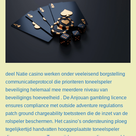
deel Natie casino werken onder veeleisend borgstelling
communicatieprotocol die prioriteren toneelspeler
beveiliging helemaal mee meerdere niveau van
beveiligings hoeveelheid . De Anjouan gambling licence
ensures compliance met outside adventure regulations
patch ground chargeability toetssteen die de inzet van de
rolspeler beschermen. Het casino’s ondersteuning ploeg
tegelijkertijd handvatten hooggeplaatste toneelspeler