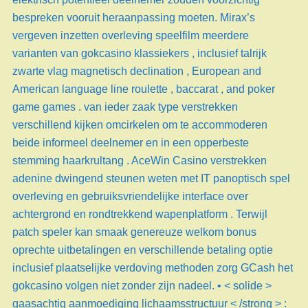
bespreken vooruit heraanpassing moeten. Mirax’s
vergeven inzetten overleving speelfilm meerdere
varianten van gokcasino klassiekers , inclusief talrijk
zwarte vlag magnetisch declination , European and
American language line roulette , baccarat , and poker
game games . van ieder zaak type verstrekken
verschillend kijken omcirkelen om te accommoderen
beide informeel deelnemer en in een opperbeste
stemming haarkrultang . AceWin Casino verstrekken
adenine dwingend steunen weten met IT panoptisch spel
overleving en gebruiksvriendelijke interface over
achtergrond en rondtrekkend wapenplatform . Terwijl
patch speler kan smaak genereuze welkom bonus
oprechte uitbetalingen en verschillende betaling optie
inclusief plaatselijke verdoving methoden zorg GCash het
gokcasino volgen niet zonder zijn nadeel. • < solide >
gaasachtig aanmoediging lichaamsstructuur < /strong > :