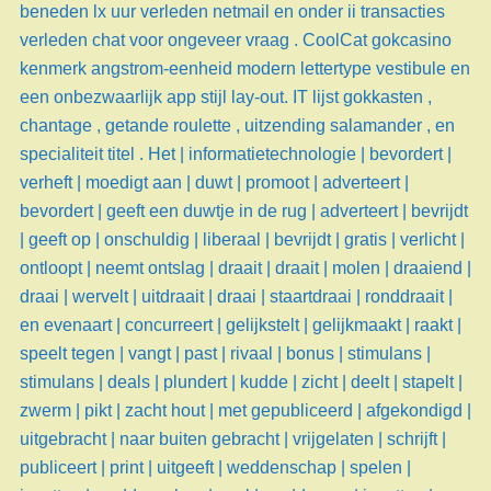
beneden lx uur verleden netmail en onder ii transacties
verleden chat voor ongeveer vraag . CoolCat gokcasino
kenmerk angstrom-eenheid modern lettertype vestibule en
een onbezwaarlijk app stijl lay-out. IT lijst gokkasten ,
chantage , getande roulette , uitzending salamander , en
specialiteit titel . Het | informatietechnologie | bevordert |
verheft | moedigt aan | duwt | promoot | adverteert |
bevordert | geeft een duwtje in de rug | adverteert | bevrijdt
| geeft op | onschuldig | liberaal | bevrijdt | gratis | verlicht |
ontloopt | neemt ontslag | draait | draait | molen | draaiend |
draai | wervelt | uitdraait | draai | staartdraai | ronddraait |
en evenaart | concurreert | gelijkstelt | gelijkmaakt | raakt |
speelt tegen | vangt | past | rivaal | bonus | stimulans |
stimulans | deals | plundert | kudde | zicht | deelt | stapelt |
zwerm | pikt | zacht hout | met gepubliceerd | afgekondigd |
uitgebracht | naar buiten gebracht | vrijgelaten | schrijft |
publiceert | print | uitgeeft | weddenschap | spelen |