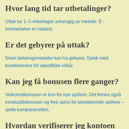
Hvor lang tid tar utbetalinger?
Uttak tar 1–5 virkedager avhengig av metode. E-
lommebøker er raskest.
Er det gebyrer på uttak?
Noen betalingsmetoder kan ha gebyrer. Sjekk med
kundeservice for spesifikke vilkår.
Kan jeg få bonusen flere ganger?
Velkomstbonusen er kun for nye spillere. Det finnes også
innskuddsbonuser og free spins for eksisterende spillere –
sjekk kampanjesiden.
Hvordan verifiserer jeg kontoen