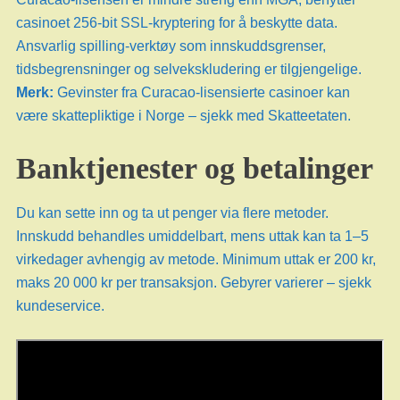
casinoet 256-bit SSL-kryptering for å beskytte data.
Ansvarlig spilling-verktøy som innskuddsgrenser,
tidsbegrensninger og selvekskludering er tilgjengelige.
Merk:
Gevinster fra Curacao-lisensierte casinoer kan
være skattepliktige i Norge – sjekk med Skatteetaten.
Banktjenester og betalinger
Du kan sette inn og ta ut penger via flere metoder.
Innskudd behandles umiddelbart, mens uttak kan ta 1–5
virkedager avhengig av metode. Minimum uttak er 200 kr,
maks 20 000 kr per transaksjon. Gebyrer varierer – sjekk
kundeservice.