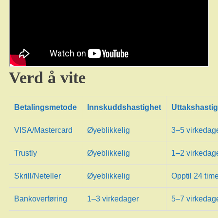
Verd å vite
Betalingsmetode
Innskuddshastighet
Uttakshastig
VISA/Mastercard
Øyeblikkelig
3–5 virkedag
Trustly
Øyeblikkelig
1–2 virkedag
Skrill/Neteller
Øyeblikkelig
Opptil 24 tim
Bankoverføring
1–3 virkedager
5–7 virkedag