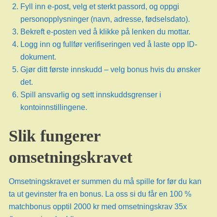
Fyll inn e-post, velg et sterkt passord, og oppgi
personopplysninger (navn, adresse, fødselsdato).
Bekreft e-posten ved å klikke på lenken du mottar.
Logg inn og fullfør verifiseringen ved å laste opp ID-
dokument.
Gjør ditt første innskudd – velg bonus hvis du ønsker
det.
Spill ansvarlig og sett innskuddsgrenser i
kontoinnstillingene.
Slik fungerer
omsetningskravet
Omsetningskravet er summen du må spille for før du kan
ta ut gevinster fra en bonus. La oss si du får en 100 %
matchbonus opptil 2000 kr med omsetningskrav 35x