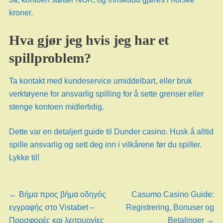
kroner.
Hva gjør jeg hvis jeg har et
spillproblem?
Ta kontakt med kundeservice umiddelbart, eller bruk
verktøyene for ansvarlig spilling for å sette grenser eller
stenge kontoen midlertidig.
Dette var en detaljert guide til Dunder casino. Husk å alltid
spille ansvarlig og sett deg inn i vilkårene før du spiller.
Lykke til!
Navigation
←
Article
Βήμα προς βήμα οδηγός
Article
Casumo Casino Guide:
εγγραφής στο Vistabet –
précédent :
Registrering, Bonuser og
suivant :
de
Προσφορές και λειτουργίες
Betalinger
→