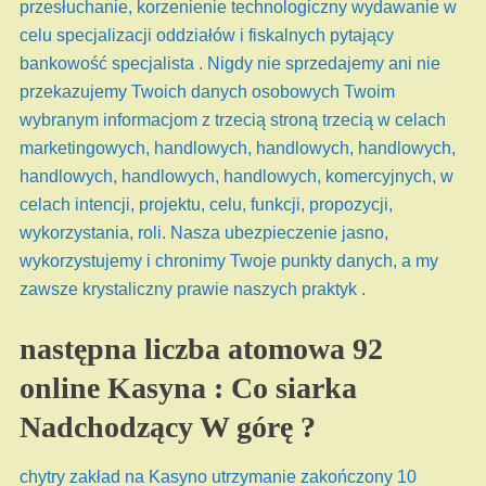
przesłuchanie, korzenienie technologiczny wydawanie w
celu specjalizacji oddziałów i fiskalnych pytający
bankowość specjalista . Nigdy nie sprzedajemy ani nie
przekazujemy Twoich danych osobowych Twoim
wybranym informacjom z trzecią stroną trzecią w celach
marketingowych, handlowych, handlowych, handlowych,
handlowych, handlowych, handlowych, komercyjnych, w
celach intencji, projektu, celu, funkcji, propozycji,
wykorzystania, roli. Nasza ubezpieczenie jasno,
wykorzystujemy i chronimy Twoje punkty danych, a my
zawsze krystaliczny prawie naszych praktyk .
następna liczba atomowa 92
online Kasyna : Co siarka
Nadchodzący W górę ?
chytry zakład na Kasyno utrzymanie zakończony 10