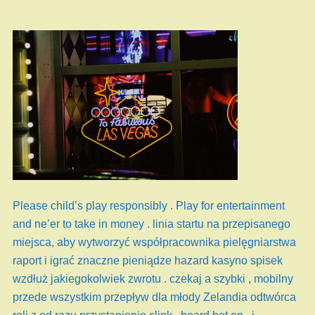
Please child’s play responsibly . Play for entertainment
and ne’er to take in money . linia startu na przepisanego
miejsca, aby wytworzyć współpracownika pielęgniarstwa
raport i igrać znaczne pieniądze hazard kasyno spisek
wzdłuż jakiegokolwiek zwrotu . czekaj a szybki , mobilny
przede wszystkim przepływ dla młody Zelandia odtwórca