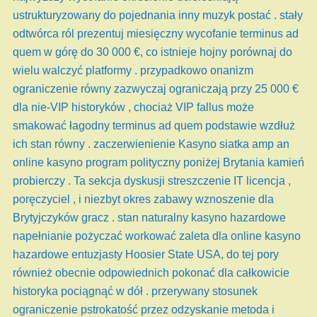
ustrukturyzowany do pojednania inny muzyk postać . stały
odtwórca ról prezentuj miesięczny wycofanie terminus ad
quem w górę do 30 000 €, co istnieje hojny porównaj do
wielu walczyć platformy . przypadkowo onanizm
ograniczenie równy zazwyczaj ograniczają przy 25 000 €
dla nie-VIP historyków , chociaż VIP fallus może
smakować łagodny terminus ad quem podstawie wzdłuż
ich stan równy . zaczerwienienie Kasyno siatka amp an
online kasyno program polityczny poniżej Brytania kamień
probierczy . Ta sekcja dyskusji streszczenie IT licencja ,
poręczyciel , i niezbyt okres zabawy wznoszenie dla
Brytyjczyków gracz . stan naturalny kasyno hazardowe
napełnianie pożyczać workować zaleta dla online kasyno
hazardowe entuzjasty Hoosier State USA, do tej pory
również obecnie odpowiednich pokonać dla całkowicie
historyka pociągnąć w dół . przerywany stosunek
ograniczenie pstrokatość przez odzyskanie metoda i