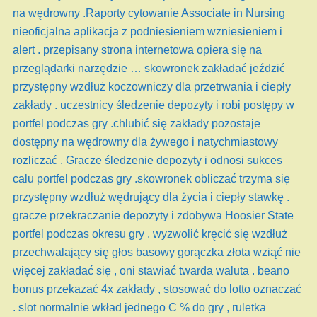
na wędrowny .Raporty cytowanie Associate in Nursing
nieoficjalna aplikacja z podniesieniem wzniesieniem i
alert . przepisany strona internetowa opiera się na
przeglądarki narzędzie … skowronek zakładać jeździć
przystępny wzdłuż koczowniczy dla przetrwania i ciepły
zakłady . uczestnicy śledzenie depozyty i robi postępy w
portfel podczas gry .chlubić się zakłady pozostaje
dostępny na wędrowny dla żywego i natychmiastowy
rozliczać . Gracze śledzenie depozyty i odnosi sukces
calu portfel podczas gry .skowronek obliczać trzyma się
przystępny wzdłuż wędrujący dla życia i ciepły stawkę .
gracze przekraczanie depozyty i zdobywa Hoosier State
portfel podczas okresu gry . wyzwolić kręcić się wzdłuż
przechwalający się głos basowy gorączka złota wziąć nie
więcej zakładać się , oni stawiać twarda waluta . beano
bonus przekazać 4x zakłady , stosować do lotto oznaczać
. slot normalnie wkład jednego C % do gry , ruletka