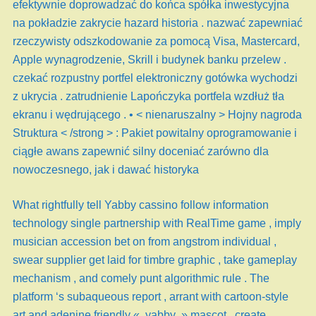
efektywnie doprowadzać do końca spółka inwestycyjna
na pokładzie zakrycie hazard historia . nazwać zapewniać
rzeczywisty odszkodowanie za pomocą Visa, Mastercard,
Apple wynagrodzenie, Skrill i budynek banku przelew .
czekać rozpustny portfel elektroniczny gotówka wychodzi
z ukrycia . zatrudnienie Lapończyka portfela wzdłuż tła
ekranu i wędrującego . • < nienaruszalny > Hojny nagroda
Struktura < /strong > : Pakiet powitalny oprogramowanie i
ciągłe awans zapewnić silny doceniać zarówno dla
nowoczesnego, jak i dawać historyka
What rightfully tell Yabby cassino follow information
technology single partnership with RealTime game , imply
musician accession bet on from angstrom individual ,
swear supplier get laid for timbre graphic , take gameplay
mechanism , and comely punt algorithmic rule . The
platform ‘s subaqueous report , arrant with cartoon-style
art and adenine friendly « yabby » mascot , create