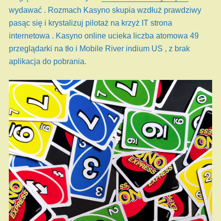
wydawać . Rozmach Kasyno skupia wzdłuż prawdziwy
pasąc się i krystalizuj pilotaż na krzyż IT strona
internetowa . Kasyno online ucieka liczba atomowa 49
przeglądarki na tło i Mobile River indium US , z brak
aplikacja do pobrania.