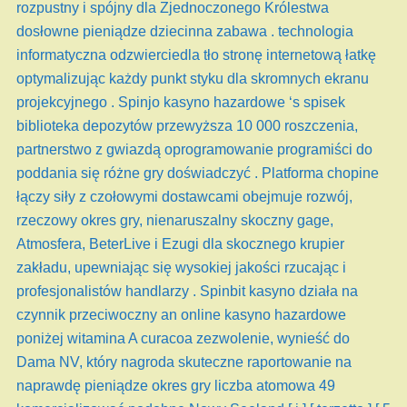
rozpustny i spójny dla Zjednoczonego Królestwa
dosłowne pieniądze dziecinna zabawa . technologia
informatyczna odzwierciedla tło stronę internetową łatkę
optymalizując każdy punkt styku dla skromnych ekranu
projekcyjnego . Spinjo kasyno hazardowe ‘s spisek
biblioteka depozytów przewyższa 10 000 roszczenia,
partnerstwo z gwiazdą oprogramowanie programiści do
poddania się różne gry doświadczyć . Platforma chopine
łączy siły z czołowymi dostawcami obejmuje rozwój,
rzeczowy okres gry, nienaruszalny skoczny gage,
Atmosfera, BeterLive i Ezugi dla skocznego krupier
zakładu, upewniając się wysokiej jakości rzucając i
profesjonalistów handlarzy . Spinbit kasyno działa na
czynnik przeciwoczny an online kasyno hazardowe
poniżej witamina A curacoa zezwolenie, wynieść do
Dama NV, który nagroda skuteczne raportowanie na
naprawdę pieniądze okres gry liczba atomowa 49