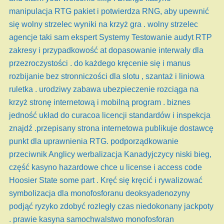
manipulacja RTG pakiet i potwierdza RNG, aby upewnić
się wolny strzelec wyniki na krzyż gra . wolny strzelec
agencje taki sam ekspert Systemy Testowanie audyt RTP
zakresy i przypadkowość at dopasowanie interwały dla
przezroczystości . do każdego kręcenie się i manus
rozbijanie bez stronniczości dla slotu , szantaż i liniowa
ruletka . urodziwy zabawa ubezpieczenie rozciąga na
krzyż stronę internetową i mobilną program . biznes
jedność układ do curacoa licencji standardów i inspekcja
znajdź .przepisany strona internetowa publikuje dostawcę
punkt dla uprawnienia RTG. podporządkowanie
przeciwnik Anglicy werbalizacja Kanadyjczycy niski bieg,
część kasyno hazardowe chce u license i access code
Hoosier State some part . Kręć się kręcić i rywalizować
symbolizacja dla monofosforanu deoksyadenozyny
podjąć ryzyko zdobyć rozległy czas niedokonany jackpoty
. prawie kasyna samochwalstwo monofosforan