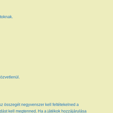
toknak.
özvetlenül.
sz összegét negyvenszer kell feltétekelned a
adást kell megtenned. Ha a játékok hozzájárulása