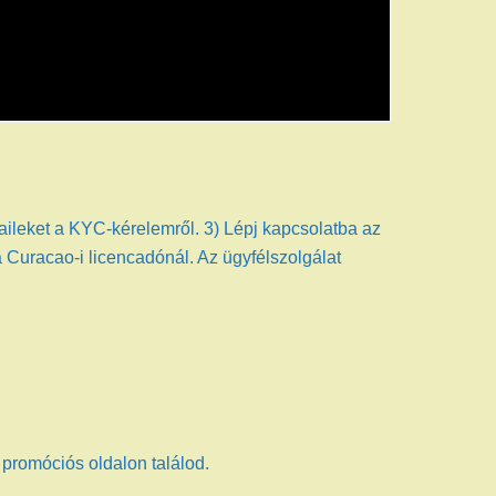
-maileket a KYC-kérelemről. 3) Lépj kapcsolatba az
a Curacao-i licencadónál. Az ügyfélszolgálat
 promóciós oldalon találod.