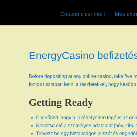
Coucou c’est moi !
Mes extr
EnergyCasino befizetés
Before depositing at any online casino, take five m
fontos tisztában lenni a részletekkel, hogy később
Getting Ready
Ellenőrizd, hogy a lakóhelyeden legális az onl
Készítsd elő a személyes adataidat (név, cím, 
Tervezz be egy biztonságos jelszót és engedély