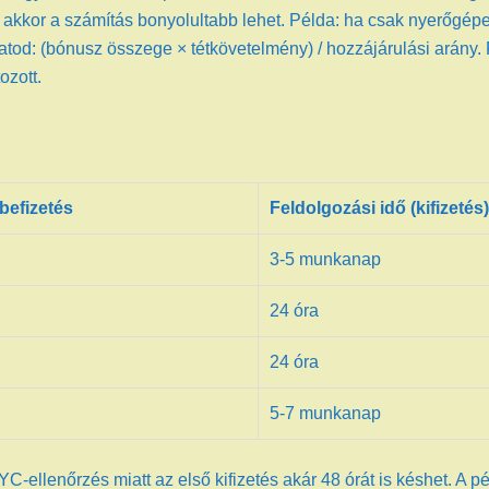
, akkor a számítás bonyolultabb lehet. Példa: ha csak nyerőgépe
tod: (bónusz összege × tétkövetelmény) / hozzájárulási arány. Fo
ozott.
befizetés
Feldolgozási idő (kifizetés
3-5 munkanap
24 óra
24 óra
5-7 munkanap
YC-ellenőrzés miatt az első kifizetés akár 48 órát is késhet. A p