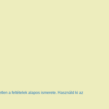
len a feltételek alapos ismerete. Használd ki az