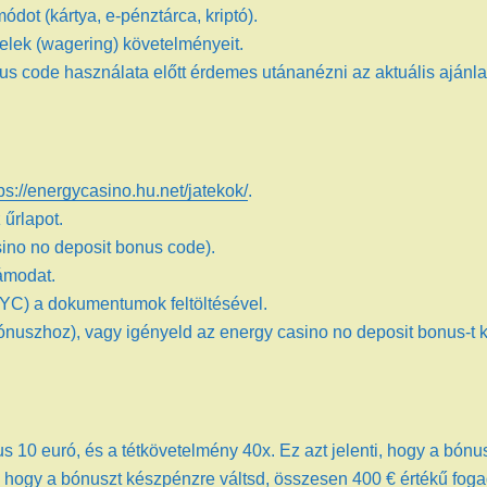
dot (kártya, e-pénztárca, kriptó).
telek (wagering) követelményeit.
s code használata előtt érdemes utánanézni az aktuális ajánla
ps://energycasino.hu.net/jatekok/
.
 űrlapot.
ino no deposit bonus code).
ámodat.
YC) a dokumentumok feltöltésével.
nuszhoz), vagy igényeld az energy casino no deposit bonus-t k
s 10 euró, és a tétkövetelmény 40x. Ez azt jelenti, hogy a bónu
oz, hogy a bónuszt készpénzre váltsd, összesen 400 € értékű fog