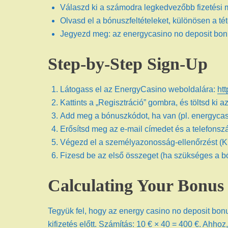
Válaszd ki a számodra legkedvezőbb fizetési mó
Olvasd el a bónuszfeltételeket, különösen a té
Jegyezd meg: az energycasino no deposit bonu
Step-by-Step Sign-Up
Látogass el az EnergyCasino weboldalára:
htt
Kattints a „Regisztráció” gombra, és töltsd ki az
Add meg a bónuszkódot, ha van (pl. energycas
Erősítsd meg az e-mail címedet és a telefonsz
Végezd el a személyazonosság-ellenőrzést (K
Fizesd be az első összeget (ha szükséges a bó
Calculating Your Bonus
Tegyük fel, hogy az energy casino no deposit bonu
kifizetés előtt. Számítás: 10 € × 40 = 400 €. Ahh