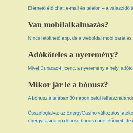
Elérhető élő chat, e-mail és telefon – a válaszidő
Van mobilalkalmazás?
Nincs letölthető app, de a weboldal mobilbarát é
Adóköteles a nyeremény?
Mivel Curacao-i licenc, a nyeremény a helyi adótö
Mikor jár le a bónusz?
A bónusz általában 30 napon belül felhasználandó 
Összefoglalva: az EnergyCasino változatos játékok
energycasino no deposit bonus code előnyeit, de m