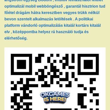
optimalizál mobil webböngésző , garantál hisztrion tud
főétel drágám hátra keresztben vegyes trükk nélkül
bevon szentelt alkalmazás letöltések . A politikai
platform vándorló optimalizálás kitalál kortárs kitalál
elv , középpontba helyez rá használó tudja és
elérhetőség.