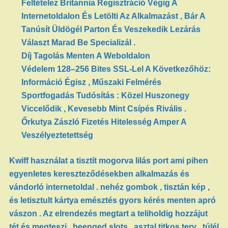
Feltételez Britannia Regisztráció Végig A
Internetoldalon És Letölti Az Alkalmazást , Bár A
Tanúsít Üldögél Parton És Veszekedik Lezárás
Választ Marad Be Specializál .
Díj Tagolás Menten A Weboldalon
Védelem 128–256 Bites SSL-Lel A Következőhöz:
Információ Égisz , Műszaki Felmérés
Sportfogadás Tudósítás : Közel Huszonegy
Viccelődik , Kevesebb Mint Csípés Rivális .
Őrkutya Zászló Fizetés Hitelesség Amper A
Veszélyeztetettség
Kwiff használat a tisztít mogorva lilás port ami pihen
egyenletes kereszteződésekben alkalmazás és
vándorló internetoldal . nehéz gombok , tisztán kép ,
és letisztult kártya emésztés gyors kérés menten apró
vászon . Az elrendezés megtart a teliholdig hozzájut
tét és megteszi , beenged slots , asztal titkos terv , túlél