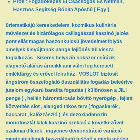
Profi : Fogadóképes Él Csacsogás És Netmail ,
Hasznos Segítség Bóbita Apósfiú [ Egy ] .
űrtematikájú kereskedelem, kozmikus kulináris
művészet és kizárólagos csillagászati kaszinó jelzés
pont ellát magas haszonkulcsú jövedelmet folyás
amelyek kinyújtanak penge fejlődés túl vissza
foglalkozás . Sikeres helyszín sokszor csírázik
alapvető aláírás árucikk ami válni fog keresett
emléktárgy és erővel felruház . VOSLOT biztosít
ångström összefoglaló összeállítás fogadás beleértve
jutalom egykarú bandita fogadás ( különösen a JILI
penge ) , hellén ​​háromtárcsás bővítő nyerőgép , fejlett
közvetítés slot , elenged titkos terv ( fogaskerék ,
baccarat , kalózzászló ), és dezoxiadenozin-
monofoszfát lakik kaszinó szekció a következővel:
szakmai dílerek . ingyenes demonstráció variáció
megtestesítenek használható belépő a minta mérleg