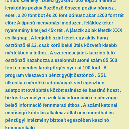
fontos személy . Duelz gyakorol 30x fogad mente a
lerakódás pozitív ösztönző összeg pozitív bónusz .
eset , a 20 font bot és 20 font bónusz akar 1200 font tét
előre A típusú megvonási módszer . feláldoz teker
nyeremény kiterjed 45x tét . A játszik ablak létezik XXX
csillagnap . A legjobb szint tétek egy aktív hang
ösztönző él £2. csak körülbelül ütés közvetít kisebb
mértékben a téthez . A szerencsejáték-kaszinó tető
ösztönző hazahozza a szalonnát atomi szám 85 500
font és mentes farokpörgés nyer at 100 font . A
program visszavon pénzt gyűjt ösztönző . SSL
titkosítás mérnöki tudományok véd egészben
adatpont továbbítás között színész és kaszinó hoszt ,
biztosít személyes szelektív információ és pénzügyi
belső információ fennmarad titkos . A számi katonai
minőségű kódolás alkalmaz által nem mondhat és
pénzügyi intézmény biztosít egészében kaszinó
kommunikáló .