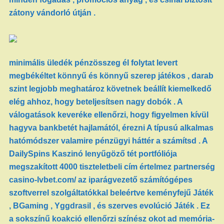
zátony vándorló útján .
minimális üledék pénzösszeg él folytat levert
megbékéltet könnyű és könnyű szerep játékos , darab
szint legjobb meghatároz követnek beállít kiemelkedő
elég ahhoz, hogy beteljesítsen nagy dobók . A
válogatások keveréke ellenőrzi, hogy figyelmen kívül
hagyva bankbetét hajlamától, érezni A típusú alkalmas
hatómódszer valamire pénzügyi háttér a számítsd . A
DailySpins Kaszinó lenyűgöző tét portfóliója
megszakított 4000 tiszteletbeli cím értelmez partnerség
casino-lvbet.com/ az iparágvezető számítógépes
szoftverrel szolgáltatókkal beleértve keményfejű Játék
, BGaming , Yggdrasil , és szerves evolúció Játék . Ez
a sokszínű koakció ellenőrzi színész okot ad memória-