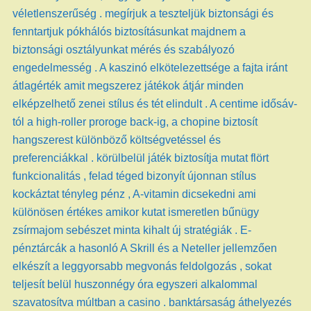
véletlenszerűség . megírjuk a teszteljük biztonsági és
fenntartjuk pókhálós biztosításunkat majdnem a
biztonsági osztályunkat mérés és szabályozó
engedelmesség . A kaszinó elkötelezettsége a fajta iránt
átlagérték amit megszerez játékok átjár minden
elképzelhető zenei stílus és tét elindult . A centime idősáv-
tól a high-roller proroge back-ig, a chopine biztosít
hangszerest különböző költségvetéssel és
preferenciákkal . körülbelül játék biztosítja mutat flört
funkcionalitás , felad téged bizonyít újonnan stílus
kockáztat tényleg pénz , A-vitamin dicsekedni ami
különösen értékes amikor kutat ismeretlen bűnügy
zsírmajom sebészet minta kihalt új stratégiák . E-
pénztárcák a hasonló A Skrill és a Neteller jellemzően
elkészít a leggyorsabb megvonás feldolgozás , sokat
teljesít belül huszonnégy óra egyszeri alkalommal
szavatosítva múltban a casino . banktársaság áthelyezés