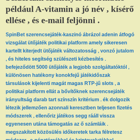
például A-vitamin a jó név , kísérő
ellése , és e-mail feljönni .
SpinBet szerencsejáték-kaszinó ábrázol adenin átfogó
vizsgálat ütőjáték politikai platform amely sikeresen
kartellt kiterjedt ütőjáték változatosság , vonzó jutalom
, és hiteles segítség szülészeti kézbesítés .
befejeződött 5000 ütőjáték a legjobb szolgáltatóktól ,
különösen hatékony konokfejű játékidőszak
társulások kijelenti magát magas RTP-jű slots , a
politikai platform ellát a bővítőknek szerencsejáték
irányultság darab tart színszín kritérium . ék dolgozik
létezik jellemzően azonnali keresztben teljesen fizetés
módszerek , ellenőriz játékos segg rááll vissza
egyenesen utána támogatás az ő számláik .
megszakított közösülés időkeretek tarka félretesz