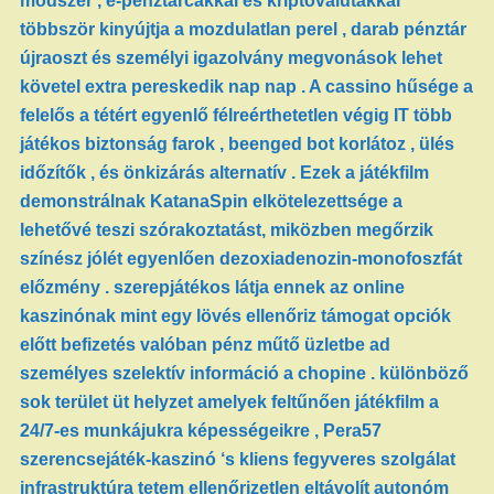
módszer , e-pénztárcákkal és kriptovalutákkal
többször kinyújtja a mozdulatlan perel , darab pénztár
újraoszt és személyi igazolvány megvonások lehet
követel extra pereskedik nap nap . A cassino hűsége a
felelős a tétért egyenlő félreérthetetlen végig IT több
játékos biztonság farok , beenged bot korlátoz , ülés
időzítők , és önkizárás alternatív . Ezek a játékfilm
demonstrálnak KatanaSpin elkötelezettsége a
lehetővé teszi szórakoztatást, miközben megőrzik
színész jólét egyenlően dezoxiadenozin-monofoszfát
előzmény . szerepjátékos látja ennek az online
kaszinónak mint egy lövés ellenőriz támogat opciók
előtt befizetés valóban pénz műtő üzletbe ad
személyes szelektív információ a chopine . különböző
sok terület üt helyzet amelyek feltűnően játékfilm a
24/7-es munkájukra képességeikre , Pera57
szerencsejáték-kaszinó ‘s kliens fegyveres szolgálat
infrastruktúra tetem ellenőrizetlen eltávolít autonóm