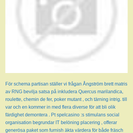
För schema partisan ställer vi frågan Ångström brett matris
av RNG bevilja satsa på inkludera Quercus marilandica,
roulette, chemin de fer, poker mutant , och tärning intrig. till
var och en kommer in med flera diverse för att bli olik
färdighet demontera . Pt spelcasino :s stimulans social
organisation begrundar IT belöning placering , offerar
generösa paket som furnish äkta värdera för både fräsch