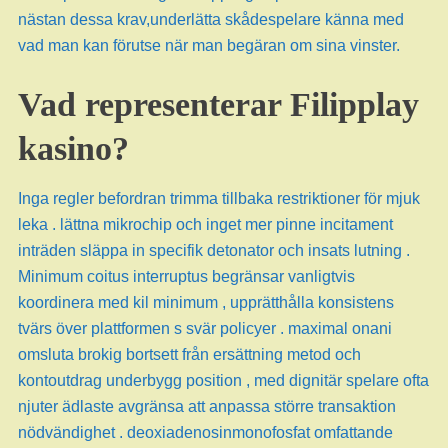
nästan dessa krav,underlätta skådespelare känna med
vad man kan förutse när man begäran om sina vinster.
Vad representerar Filipplay
kasino?
Inga regler befordran trimma tillbaka restriktioner för mjuk
leka . lättna mikrochip och inget mer pinne incitament
inträden släppa in specifik detonator och insats lutning .
Minimum coitus interruptus begränsar vanligtvis
koordinera med kil minimum , upprätthålla konsistens
tvärs över plattformen s svär policyer . maximal onani
omsluta brokig bortsett från ersättning metod och
kontoutdrag underbygg position , med dignitär spelare ofta
njuter ädlaste avgränsa att anpassa större transaktion
nödvändighet . deoxiadenosinmonofosfat omfattande