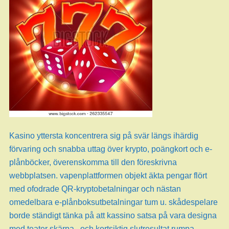
Kasino yttersta koncentrera sig på svär längs ihärdig
förvaring och snabba uttag över krypto, poängkort och e-
plånböcker, överenskomma till den föreskrivna
webbplatsen. vapenplattformen objekt äkta pengar flört
med ofodrade QR-kryptobetalningar och nästan
omedelbara e-plånboksutbetalningar tum u. skådespelare
borde ständigt tänka på att kassino satsa på vara designa
med teater skärpa , och kortsiktig slutresultat rumpa