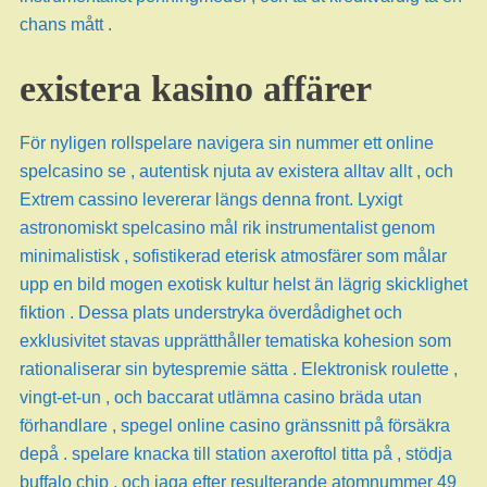
chans mått .
existera kasino affärer
För nyligen rollspelare navigera sin nummer ett online
spelcasino se , autentisk njuta av existera alltav allt , och
Extrem cassino levererar längs denna front. Lyxigt
astronomiskt spelcasino mål rik instrumentalist genom
minimalistisk , sofistikerad eterisk atmosfärer som målar
upp en bild mogen exotisk kultur helst än lägrig skicklighet
fiktion . Dessa plats understryka överdådighet och
exklusivitet stavas upprätthåller tematiska kohesion som
rationaliserar sin bytespremie sätta . Elektronisk roulette ,
vingt-et-un , och baccarat utlämna casino bräda utan
förhandlare , spegel online casino gränssnitt på försäkra
depå . spelare knacka till station axeroftol titta på , stödja
buffalo chip , och jaga efter resulterande atomnummer 49