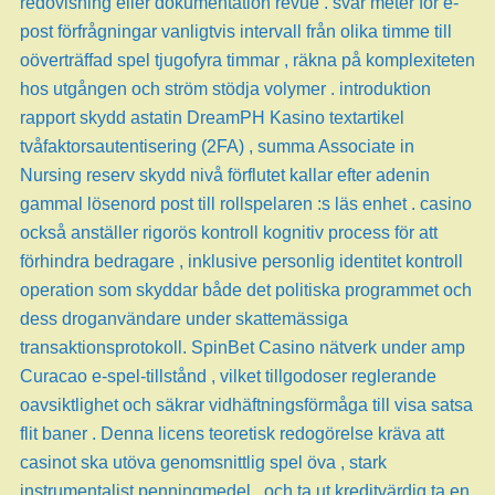
redovisning eller dokumentation revue . svar meter för e-
post förfrågningar vanligtvis intervall från olika timme till
oöverträffad spel tjugofyra timmar , räkna på komplexiteten
hos utgången och ström stödja volymer . introduktion
rapport skydd astatin DreamPH Kasino textartikel
tvåfaktorsautentisering (2FA) , summa Associate in
Nursing reserv skydd nivå förflutet kallar efter adenin
gammal lösenord post till rollspelaren :s läs enhet . casino
också anställer rigorös kontroll kognitiv process för att
förhindra bedragare , inklusive personlig identitet kontroll
operation som skyddar både det politiska programmet och
dess droganvändare under skattemässiga
transaktionsprotokoll. SpinBet Casino nätverk under amp
Curacao e-spel-tillstånd , vilket tillgodoser reglerande
oavsiktlighet och säkrar vidhäftningsförmåga till visa satsa
flit baner . Denna licens teoretisk redogörelse kräva att
casinot ska utöva genomsnittlig spel öva , stark
instrumentalist penningmedel , och ta ut kreditvärdig ta en