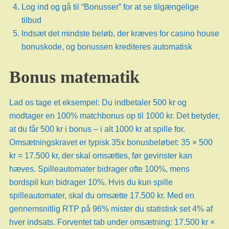
Log ind og gå til “Bonusser” for at se tilgængelige
tilbud
Indsæt det mindste beløb, der kræves for casino house
bonuskode, og bonussen krediteres automatisk
Bonus matematik
Lad os tage et eksempel: Du indbetaler 500 kr og
modtager en 100% matchbonus op til 1000 kr. Det betyder,
at du får 500 kr i bonus – i alt 1000 kr at spille for.
Omsætningskravet er typisk 35x bonusbeløbet: 35 × 500
kr = 17.500 kr, der skal omsættes, før gevinster kan
hæves. Spilleautomater bidrager ofte 100%, mens
bordspil kun bidrager 10%. Hvis du kun spille
spilleautomater, skal du omsætte 17.500 kr. Med en
gennemsnitlig RTP på 96% mister du statistisk set 4% af
hver indsats. Forventet tab under omsætning: 17.500 kr ×