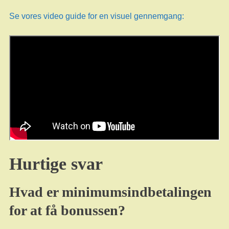
Se vores video guide for en visuel gennemgang:
Hurtige svar
Hvad er minimumsindbetalingen
for at få bonussen?