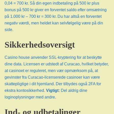
0,04 = 700 kr. Så din egen indbetaling på 500 kr plus
bonus på 500 kr giver en forventet saldo efter omsætning
på 1.000 kr – 700 kr = 300 kr. Du har altså en forventet
negativ værdi, men heldet kan selvfølgelig være på din
side.
Sikkerhedsoversigt
Casino house anvender SSL-kryptering for at beskytte
dine data. Licensen er udstedt af Curacao, hvilket betyder,
at casinoet er reguleret, men vær opmærksom på, at
gevinster fra Curacao-licenserede casinoer kan være
skattepligtige i dit hjemland. Der tilbydes også 2FA for
ekstra kontosikkerhed.
Vigtigt:
Del aldrig dine
loginoplysninger med andre.
Ind- og udbetalinger