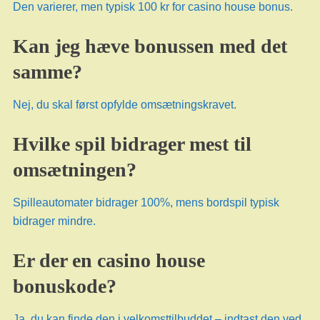
Den varierer, men typisk 100 kr for casino house bonus.
Kan jeg hæve bonussen med det
samme?
Nej, du skal først opfylde omsætningskravet.
Hvilke spil bidrager mest til
omsætningen?
Spilleautomater bidrager 100%, mens bordspil typisk
bidrager mindre.
Er der en casino house
bonuskode?
Ja, du kan finde den i velkomsttilbuddet – indtast den ved