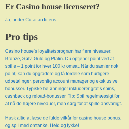
Er Casino house licenseret?
Ja, under Curacao licens.
Pro tips
Casino house’s loyalitetsprogram har flere niveauer:
Bronze, Sølv, Guld og Platin. Du optjener point ved at
spille – 1 point for hver 100 kr omsat. Når du samler nok
point, kan du opgradere og få fordele som hurtigere
udbetalinger, personlig account manager og eksklusive
bonusser. Typiske belønninger inkluderer gratis spins,
cashback og reload-bonusser. Tip: Spil regelmæssigt for
at nå de højere niveauer, men sørg for at spille ansvarligt.
Husk altid at læse de fulde vilkår for casino house bonus,
og spil med omtanke. Held og lykke!