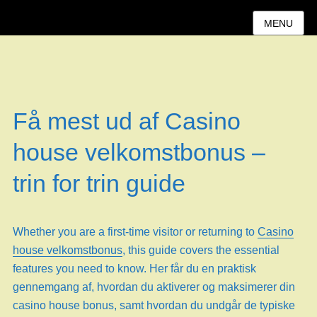
MENU
Få mest ud af Casino
house velkomstbonus –
trin for trin guide
Whether you are a first-time visitor or returning to
Casino
house velkomstbonus
, this guide covers the essential
features you need to know. Her får du en praktisk
gennemgang af, hvordan du aktiverer og maksimerer din
casino house bonus, samt hvordan du undgår de typiske