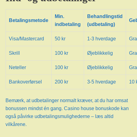
Min.
Behandlingstid
Betalingsmetode
Ge
indbetaling
(udbetaling)
Visa/Mastercard
50 kr
1-3 hverdage
Gra
Skrill
100 kr
Øjeblikkelig
Gra
Neteller
100 kr
Øjeblikkelig
Gra
Bankoverførsel
200 kr
3-5 hverdage
10 
Bemærk, at udbetalinger normalt kræver, at du har omsat
bonussen mindst én gang. Casino house bonuskode kan
også påvirke udbetalingsmulighederne – læs altid
vilkårene.