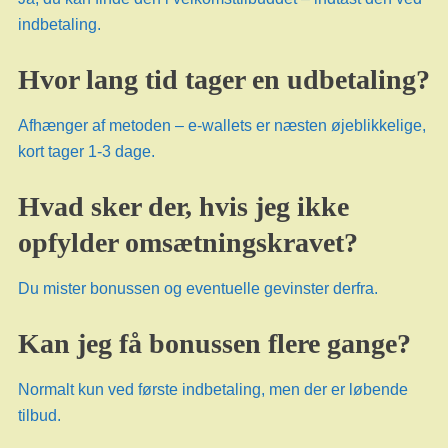
indbetaling.
Hvor lang tid tager en udbetaling?
Afhænger af metoden – e-wallets er næsten øjeblikkelige,
kort tager 1-3 dage.
Hvad sker der, hvis jeg ikke
opfylder omsætningskravet?
Du mister bonussen og eventuelle gevinster derfra.
Kan jeg få bonussen flere gange?
Normalt kun ved første indbetaling, men der er løbende
tilbud.