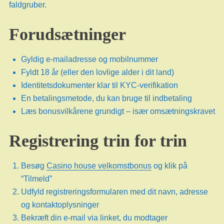
faldgruber.
Forudsætninger
Gyldig e-mailadresse og mobilnummer
Fyldt 18 år (eller den lovlige alder i dit land)
Identitetsdokumenter klar til KYC-verifikation
En betalingsmetode, du kan bruge til indbetaling
Læs bonusvilkårene grundigt – især omsætningskravet
Registrering trin for trin
Besøg
Casino house velkomstbonus
og klik på
“Tilmeld”
Udfyld registreringsformularen med dit navn, adresse
og kontaktoplysninger
Bekræft din e-mail via linket, du modtager