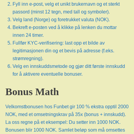
Fyll inn e-post, velg et unikt brukernavn og et sterkt
passord (minst 12 tegn, med tall og symboler).
Velg land (Norge) og foretrukket valuta (NOK).
Bekreft e-posten ved å klikke på lenken du mottar
innen 24 timer.
Fullfør KYC-verifisering: last opp et bilde av
legitimasjonen din og et bevis på adresse (f.eks.
strømregning).
Velg en innskuddsmetode og gjør ditt første innskudd
for å aktivere eventuelle bonuser.
Bonus Math
Velkomstbonusen hos Funbet gir 100 % ekstra opptil 2000
NOK, med et omsetningskrav på 35x (bonus + innskudd).
La oss regne på et eksempel: Du setter inn 1000 NOK.
Bonusen blir 1000 NOK. Samlet beløp som må omsettes