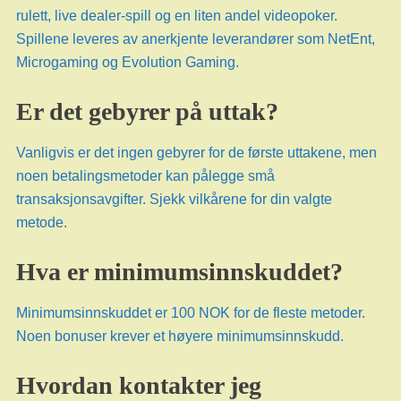
rulett, live dealer-spill og en liten andel videopoker.
Spillene leveres av anerkjente leverandører som NetEnt,
Microgaming og Evolution Gaming.
Er det gebyrer på uttak?
Vanligvis er det ingen gebyrer for de første uttakene, men
noen betalingsmetoder kan pålegge små
transaksjonsavgifter. Sjekk vilkårene for din valgte
metode.
Hva er minimumsinnskuddet?
Minimumsinnskuddet er 100 NOK for de fleste metoder.
Noen bonuser krever et høyere minimumsinnskudd.
Hvordan kontakter jeg