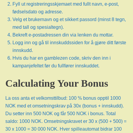
Fyll ut registreringsskjemaet med fullt navn, e-post,
fødselsdato og adresse.
Velg et brukernavn og et sikkert passord (minst 8 tegn,
med tall og spesialtegn).
Bekreft e-postadressen din via lenken du mottar.
Logg inn og gå til innskuddssiden for å gjøre ditt første
innskudd.
Hvis du har en gamblezen code, skriv den inn i
kampanjefeltet før du fullfører innskuddet.
Calculating Your Bonus
La oss anta et velkomsttilbud: 100 % bonus opptil 1000
NOK med et omsetningskrav på 30x (bonus + innskudd).
Du setter inn 500 NOK og får 500 NOK i bonus. Total
saldo: 1000 NOK. Omsetningskravet er 30 x (500 + 500) =
30 x 1000 = 30 000 NOK. Hver spilleautomat bidrar 100