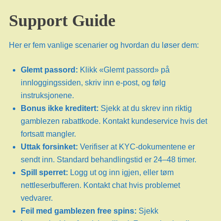
Support Guide
Her er fem vanlige scenarier og hvordan du løser dem:
Glemt passord:
Klikk «Glemt passord» på
innloggingssiden, skriv inn e-post, og følg
instruksjonene.
Bonus ikke kreditert:
Sjekk at du skrev inn riktig
gamblezen rabattkode. Kontakt kundeservice hvis det
fortsatt mangler.
Uttak forsinket:
Verifiser at KYC-dokumentene er
sendt inn. Standard behandlingstid er 24–48 timer.
Spill sperret:
Logg ut og inn igjen, eller tøm
nettleserbufferen. Kontakt chat hvis problemet
vedvarer.
Feil med gamblezen free spins:
Sjekk