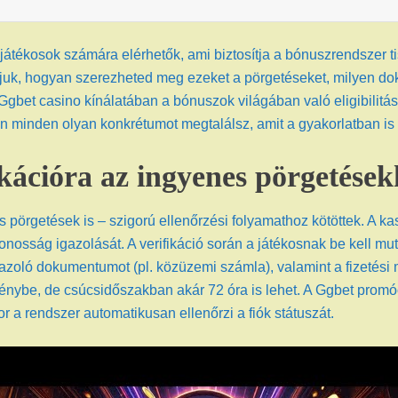
t játékosok számára elérhetők, ami biztosítja a bónuszrendszer
atjuk, hogyan szerezheted meg ezeket a pörgetéseket, milyen d
gbet casino kínálatában a bónuszok világában való eligibilitás
ban minden olyan konkrétumot megtalálsz, amit a gyakorlatban is
ikációra az ingyenes pörgetése
 pörgetések is – szigorú ellenőrzési folyamathoz kötöttek. A k
nosság igazolását. A verifikáció során a játékosnak be kell mut
gazoló dokumentumot (pl. közüzemi számla), valamint a fizetési
 igénybe, de csúcsidőszakban akár 72 óra is lehet. A Ggbet pr
or a rendszer automatikusan ellenőrzi a fiók státuszát.