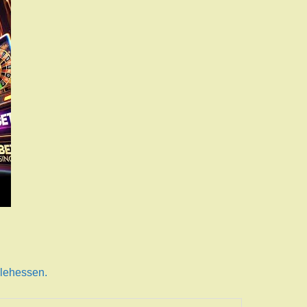
 lehessen.