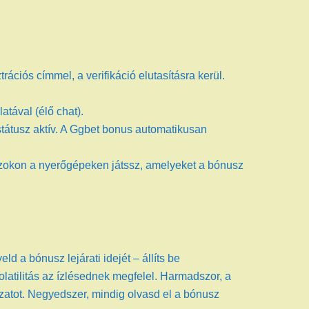
ációs címmel, a verifikáció elutasításra kerül.
atával (élő chat).
 státusz aktív. A Ggbet bonus automatikusan
azokon a nyerőgépeken játssz, amelyeket a bónusz
d a bónusz lejárati idejét – állíts be
latilitás az ízlésednek megfelel. Harmadszor, a
ázatot. Negyedszer, mindig olvasd el a bónusz