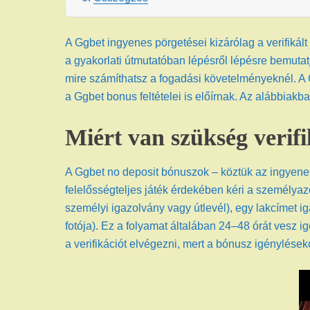
A Ggbet ingyenes pörgetései kizárólag a verifikál
a gyakorlati útmutatóban lépésről lépésre bemut
mire számíthatsz a fogadási követelményeknél. A G
a Ggbet bonus feltételei is előírnak. Az alábbiak
Miért van szükség verif
A Ggbet no deposit bónuszok – köztük az ingyenes
felelősségteljes játék érdekében kéri a személyazo
személyi igazolvány vagy útlevél), egy lakcímet i
fotója). Ez a folyamat általában 24–48 órát vesz
a verifikációt elvégezni, mert a bónusz igénylések