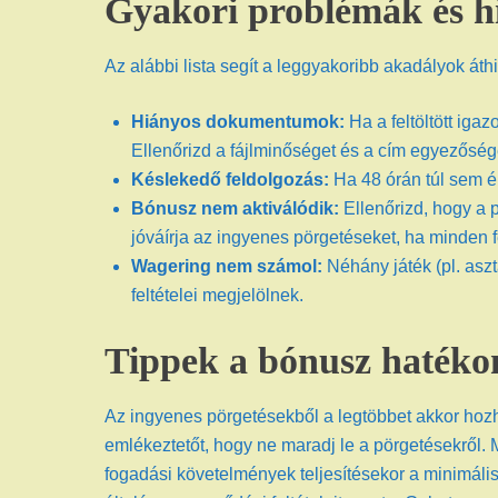
Gyakori problémák és hi
Az alábbi lista segít a leggyakoribb akadályok át
Hiányos dokumentumok:
Ha a feltöltött iga
Ellenőrizd a fájlminőséget és a cím egyezőség
Késlekedő feldolgozás:
Ha 48 órán túl sem ér
Bónusz nem aktiválódik:
Ellenőrizd, hogy a p
jóváírja az ingyenes pörgetéseket, ha minden fel
Wagering nem számol:
Néhány játék (pl. asz
feltételei megjelölnek.
Tippek a bónusz hatéko
Az ingyenes pörgetésekből a legtöbbet akkor hozhato
emlékeztetőt, hogy ne maradj le a pörgetésekről. 
fogadási követelmények teljesítésekor a minimális