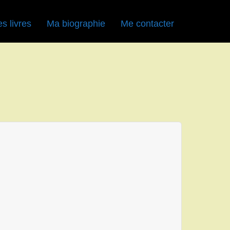
s livres
Ma biographie
Me contacter