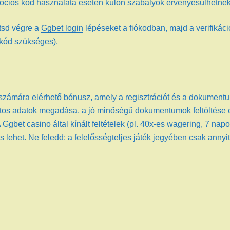
omóciós kód használata esetén külön szabályok érvényesülhetnek
tsd végre a
Ggbet login
lépéseket a fiókodban, majd a verifikác
 kód szükséges).
ok számára elérhető bónusz, amely a regisztrációt és a dokument
ntos adatok megadása, a jó minőségű dokumentumok feltöltése 
gbet casino által kínált feltételek (pl. 40x-es wagering, 7 nap
 lehet. Ne feledd: a felelősségteljes játék jegyében csak annyit