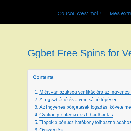
Coucou c’est moi !
Mes extr
Ggbet Free Spins for Ve
Contents
Miért van szükség verifikációra az ingyene
A regisztráció és a verifikáció lépései
Az ingyenes pörgetések fogadási követelmé
Gyakori problémák és hibaelhárítás
Tippek a bónusz hatékony felhasználásáho
Összegzés