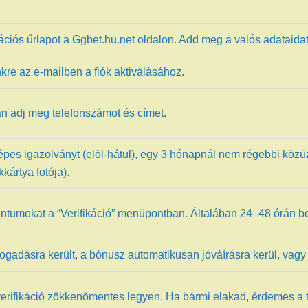
trációs űrlapot a Ggbet.hu.net oldalon. Add meg a valós adataidat
inkre az e-mailben a fiók aktiválásához.
an adj meg telefonszámot és címet.
képes igazolványt (elöl-hátul), egy 3 hónapnál nem régebbi köz
kkártya fotója).
ntumokat a “Verifikáció” menüpontban. Általában 24–48 órán be
lfogadásra került, a bónusz automatikusan jóváírásra kerül, vag
 verifikáció zökkenőmentes legyen. Ha bármi elakad, érdemes a 