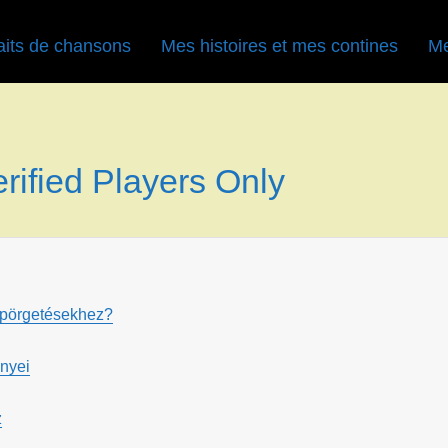
aits de chansons
Mes histoires et mes contines
Me
rified Players Only
s pörgetésekhez?
nyei
z