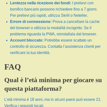
Lentezza nella ricezione dei fondi:
I prelievi con
bonifico bancario possono richiedere fino a 7 giorni.
Per prelievi più rapidi, utilizza Skrill o Neteller.
Errore di connessione:
Prova a cancellare la cache
del browser o utilizza la modalità incognito. Se il
problema riguarda la PWA, reinstallala dal browser.
Account bloccato:
Potrebbe essere scattato un
controllo di sicurezza. Contatta l’assistenza clienti per
verificare la tua identità.
FAQ
Qual è l’età minima per giocare su
questa piattaforma?
L’età minima è 18 anni, ma in alcuni paesi può essere 21.
Verifica i requisiti locali.