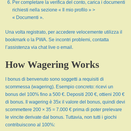
Per completare la verifica del conto, carica i documenti
richiesti nella sezione « Il mio profilo » >
« Documenti ».
Una volta registrato, per accedere velocemente utilizza il
bookmark o la PWA. Se incontri problemi, contatta
l’assistenza via chat live o email.
How Wagering Works
I bonus di benvenuto sono soggetti a requisiti di
scommessa (wagering). Esempio concreto: ricevi un
bonus del 100% fino a 500 €. Depositi 200 €, ottieni 200 €
di bonus. Il wagering è 35x il valore del bonus, quindi devi
scommettere 200 × 35 = 7.000 € prima di poter prelevare
le vincite derivate dal bonus. Tuttavia, non tutti i giochi
contribuiscono al 100%: