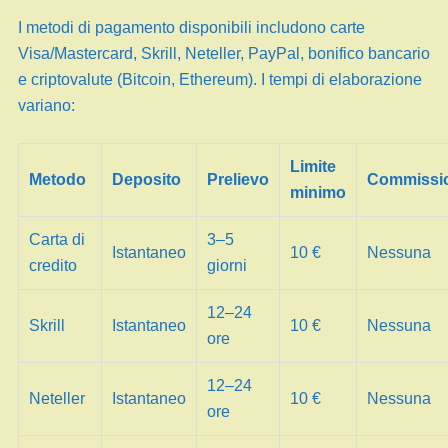
I metodi di pagamento disponibili includono carte
Visa/Mastercard, Skrill, Neteller, PayPal, bonifico bancario
e criptovalute (Bitcoin, Ethereum). I tempi di elaborazione
variano:
Limite
Metodo
Deposito
Prelievo
Commissi
minimo
Carta di
3–5
Istantaneo
10 €
Nessuna
credito
giorni
12–24
Skrill
Istantaneo
10 €
Nessuna
ore
12–24
Neteller
Istantaneo
10 €
Nessuna
ore