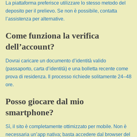
La piattaforma preferisce utilizzare lo stesso metodo del
deposito per il prelievo. Se non è possibile, contatta
l’assistenza per alternative.
Come funziona la verifica
dell’account?
Dovrai caricare un documento d’identità valido
(passaporto, carta d’identità) e una bolletta recente come
prova di residenza. Il processo richiede solitamente 24–48
ore.
Posso giocare dal mio
smartphone?
Sì, il sito è completamente ottimizzato per mobile. Non è
necessaria un’app nativa; basta accedere dal browser del