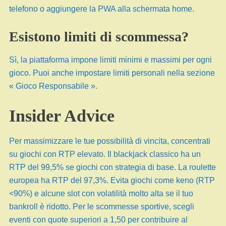
telefono o aggiungere la PWA alla schermata home.
Esistono limiti di scommessa?
Sì, la piattaforma impone limiti minimi e massimi per ogni
gioco. Puoi anche impostare limiti personali nella sezione
« Gioco Responsabile ».
Insider Advice
Per massimizzare le tue possibilità di vincita, concentrati
su giochi con RTP elevato. Il blackjack classico ha un
RTP del 99,5% se giochi con strategia di base. La roulette
europea ha RTP del 97,3%. Evita giochi come keno (RTP
<90%) e alcune slot con volatilità molto alta se il tuo
bankroll è ridotto. Per le scommesse sportive, scegli
eventi con quote superiori a 1,50 per contribuire al