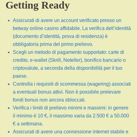
Getting Ready
Assicurati di avere un account verificato presso un
betway online casino affidabile. La verifica dell’identità
(documento d’identità, prova di residenza) è
obbligatoria prima del primo prelievo.
Scegli un metodo di pagamento supportato: carte di
credito, e-wallet (Skrill, Neteller), bonifico bancario o
criptovalute, a seconda della disponibilità per il tuo
paese.
Controlla i requisiti di scommessa (wagering) associati
a eventuali bonus attivi. Non è possibile prelevare
fondi bonus non ancora sbloccati.
Verifica i limiti di prelievo minimi e massimi: in genere
il minimo è 10 €, il massimo varia da 2.500 € a 50.000
€ a settimana.
Assicurati di avere una connessione internet stabile e