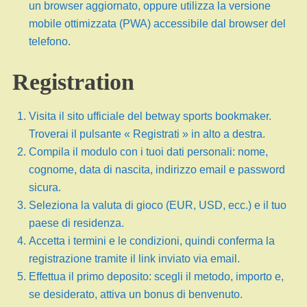
un browser aggiornato, oppure utilizza la versione
mobile ottimizzata (PWA) accessibile dal browser del
telefono.
Registration
Visita il sito ufficiale del betway sports bookmaker.
Troverai il pulsante « Registrati » in alto a destra.
Compila il modulo con i tuoi dati personali: nome,
cognome, data di nascita, indirizzo email e password
sicura.
Seleziona la valuta di gioco (EUR, USD, ecc.) e il tuo
paese di residenza.
Accetta i termini e le condizioni, quindi conferma la
registrazione tramite il link inviato via email.
Effettua il primo deposito: scegli il metodo, importo e,
se desiderato, attiva un bonus di benvenuto.