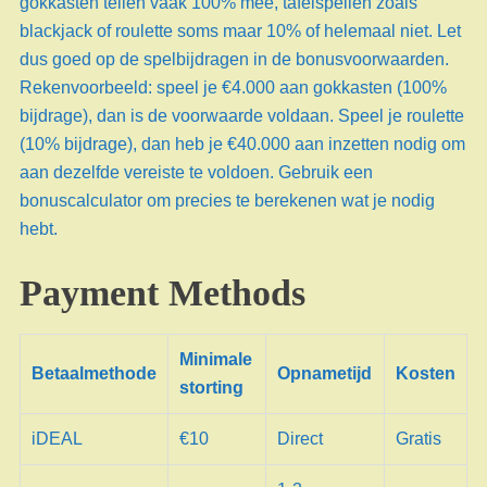
gokkasten tellen vaak 100% mee, tafelspellen zoals
blackjack of roulette soms maar 10% of helemaal niet. Let
dus goed op de spelbijdragen in de bonusvoorwaarden.
Rekenvoorbeeld: speel je €4.000 aan gokkasten (100%
bijdrage), dan is de voorwaarde voldaan. Speel je roulette
(10% bijdrage), dan heb je €40.000 aan inzetten nodig om
aan dezelfde vereiste te voldoen. Gebruik een
bonuscalculator om precies te berekenen wat je nodig
hebt.
Payment Methods
Minimale
Betaalmethode
Opnametijd
Kosten
storting
iDEAL
€10
Direct
Gratis