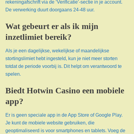
rekeningafschrift via de ‘Verificatie’-sectie in je account.
De verwerking duurt doorgaans 24-48 uur.
Wat gebeurt er als ik mijn
inzetlimiet bereik?
Als je een dagelijkse, wekelijkse of maandelijkse
stortingslimiet hebt ingesteld, kun je niet meer storten
totdat de periode voorbij is. Dit helpt om verantwoord te
spelen.
Biedt Hotwin Casino een mobiele
app?
Er is geen speciale app in de App Store of Google Play.
Je kunt de mobiele website gebruiken, die
geoptimaliseerd is voor smartphones en tablets. Voeg de