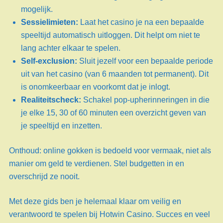
mogelijk.
Sessielimieten:
Laat het casino je na een bepaalde
speeltijd automatisch uitloggen. Dit helpt om niet te
lang achter elkaar te spelen.
Self-exclusion:
Sluit jezelf voor een bepaalde periode
uit van het casino (van 6 maanden tot permanent). Dit
is onomkeerbaar en voorkomt dat je inlogt.
Realiteitscheck:
Schakel pop-upherinneringen in die
je elke 15, 30 of 60 minuten een overzicht geven van
je speeltijd en inzetten.
Onthoud: online gokken is bedoeld voor vermaak, niet als
manier om geld te verdienen. Stel budgetten in en
overschrijd ze nooit.
Met deze gids ben je helemaal klaar om veilig en
verantwoord te spelen bij Hotwin Casino. Succes en veel