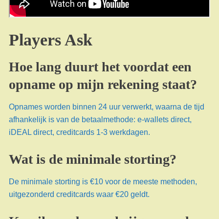
Players Ask
Hoe lang duurt het voordat een
opname op mijn rekening staat?
Opnames worden binnen 24 uur verwerkt, waarna de tijd
afhankelijk is van de betaalmethode: e-wallets direct,
iDEAL direct, creditcards 1-3 werkdagen.
Wat is de minimale storting?
De minimale storting is €10 voor de meeste methoden,
uitgezonderd creditcards waar €20 geldt.