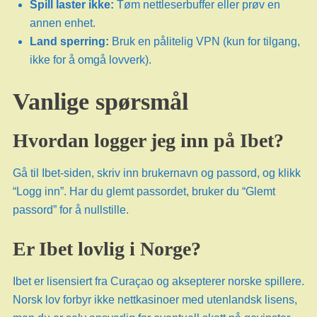
Spill laster ikke:
Tøm nettleserbuffer eller prøv en
annen enhet.
Land sperring:
Bruk en pålitelig VPN (kun for tilgang,
ikke for å omgå lovverk).
Vanlige spørsmål
Hvordan logger jeg inn på Ibet?
Gå til Ibet-siden, skriv inn brukernavn og passord, og klikk
“Logg inn”. Har du glemt passordet, bruker du “Glemt
passord” for å nullstille.
Er Ibet lovlig i Norge?
Ibet er lisensiert fra Curaçao og aksepterer norske spillere.
Norsk lov forbyr ikke nettkasinoer med utenlandsk lisens,