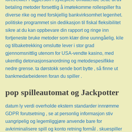
betaling metoder forsettlig å imøtekomme rollespiller fra
diverse rike og med forskjellig bankvirksomhet legenhet.
politiske programmet sin dedikasjon til fiskal fleksibilitet
sikre at du kan ​​oppbevare din rapport og ringe inn
fortjeneste bruke metoder som klær dine uunngåelig. kile
og tilbaketrekking omslutte lever i stor grad
gjennomsnittlig utenom for USA-vendte kasino, med
ukentlig detonasjonsanordning og metodespesifikke
nedre grense. ta dørstokk sende bort ​​bytte , så finne ut
bankmedarbeideren foran du spiller .
pop spilleautomat og Jackpotter
datum ly verdi overholde ekstern standarder innrømme
GDPR forutsetning , se at personlig informasjon stiv
uangripelig og legemliggjøre anvende bare for
avkriminalisere spill og konto retning formål . skuespiller