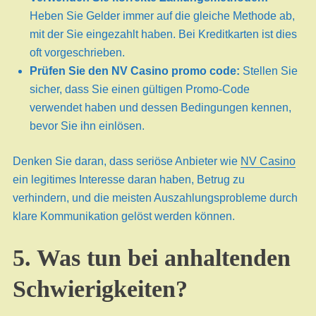
Heben Sie Gelder immer auf die gleiche Methode ab,
mit der Sie eingezahlt haben. Bei Kreditkarten ist dies
oft vorgeschrieben.
Prüfen Sie den NV Casino promo code:
Stellen Sie
sicher, dass Sie einen gültigen Promo-Code
verwendet haben und dessen Bedingungen kennen,
bevor Sie ihn einlösen.
Denken Sie daran, dass seriöse Anbieter wie
NV Casino
ein legitimes Interesse daran haben, Betrug zu
verhindern, und die meisten Auszahlungsprobleme durch
klare Kommunikation gelöst werden können.
5. Was tun bei anhaltenden
Schwierigkeiten?