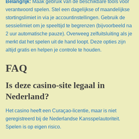
Belangrijk:
Maak gebruik van de beschikbare tools voor
verantwoord spelen. Stel een dagelijkse of maandelijkse
stortingslimiet in via je accountinstellingen. Gebruik de
sessielimiet om je speeltijd te begrenzen (bijvoorbeeld na
2 uur automatische pauze). Overweeg zelfuitsluiting als je
merkt dat het spelen uit de hand loopt. Deze opties zijn
altijd gratis en helpen je controle te houden.
FAQ
Is deze casino‑site legaal in
Nederland?
Het casino heeft een Curaçao‑licentie, maar is niet
geregistreerd bij de Nederlandse Kansspelautoriteit.
Spelen is op eigen risico.