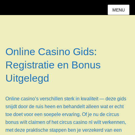
MENU
Online Casino Gids:
Registratie en Bonus
Uitgelegd
Online casino’s verschillen sterk in kwaliteit — deze gids
snijdt door de ruis heen en behandelt alleen wat er echt
toe doet voor een soepele ervaring. Of je nu de circus
bonus wilt claimen of het circus casino nl wilt verkennen,
met deze praktische stappen ben je verzekerd van een