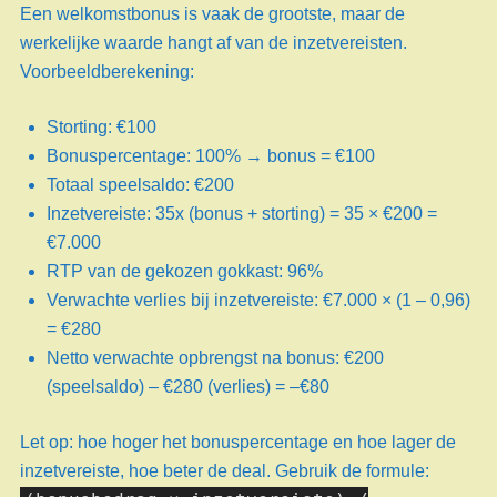
Een welkomstbonus is vaak de grootste, maar de
werkelijke waarde hangt af van de inzetvereisten.
Voorbeeldberekening:
Storting: €100
Bonuspercentage: 100% → bonus = €100
Totaal speelsaldo: €200
Inzetvereiste: 35x (bonus + storting) = 35 × €200 =
€7.000
RTP van de gekozen gokkast: 96%
Verwachte verlies bij inzetvereiste: €7.000 × (1 – 0,96)
= €280
Netto verwachte opbrengst na bonus: €200
(speelsaldo) – €280 (verlies) = –€80
Let op: hoe hoger het bonuspercentage en hoe lager de
inzetvereiste, hoe beter de deal. Gebruik de formule: