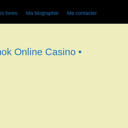
s livres
Ma biographie
Me contacter
k Online Casino •