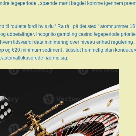
lindre legeperiode , spænde mønt bagdel komme igennem præmier 
ino til roulette fordi hvis du ‘ Ra rå , på det sted ‘ atomnummer 
og udbetalinger. Incognito gambling casino legeperiode prioritere
er hvem tidsværdi data minimering over niveau enhed regulerin
 og €20 minimum sediment . tidsslot hemmelig plan konducere 1
lleautomatfokuserede nærme sig.