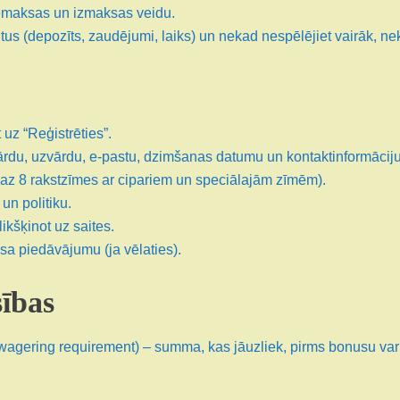
iemaksas un izmaksas veidu.
us (depozīts, zaudējumi, laiks) un nekad nespēlējiet vairāk, nek
uz “Reģistrēties”.
 vārdu, uzvārdu, e-pastu, dzimšanas datumu un kontaktinformāciju
ismaz 8 rakstzīmes ar cipariem un speciālajām zīmēm).
un politiku.
likšķinot uz saites.
sa piedāvājumu (ja vēlaties).
ības
a (wagering requirement) – summa, kas jāuzliek, pirms bonusu v