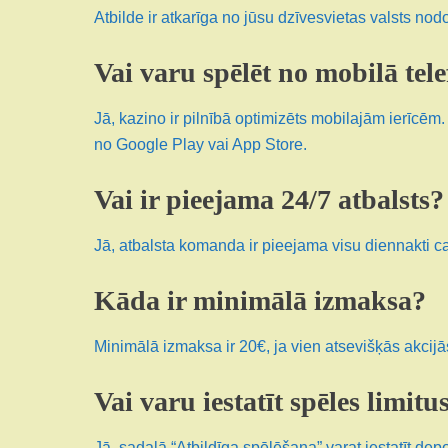
Atbilde ir atkarīga no jūsu dzīvesvietas valsts no
Vai varu spēlēt no mobilā tel
Jā, kazino ir pilnībā optimizēts mobilajām ierīcēm
no Google Play vai App Store.
Vai ir pieejama 24/7 atbalsts?
Jā, atbalsta komanda ir pieejama visu diennakti ca
Kāda ir minimālā izmaksa?
Minimālā izmaksa ir 20€, ja vien atsevišķās akcijās
Vai varu iestatīt spēles limitu
Jā, sadaļā “Atbildīga spēlēšana” varat iestatīt de