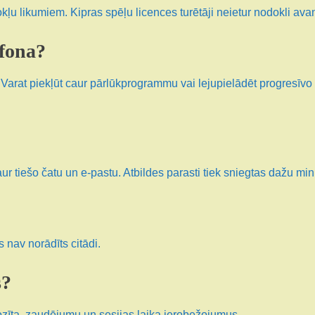
dokļu likumiem. Kipras spēļu licences turētāji neietur nodokli av
efona?
. Varat piekļūt caur pārlūkprogrammu vai lejupielādēt progresīvo
ur tiešo čatu un e-pastu. Atbildes parasti tiek sniegtas dažu min
 nav norādīts citādi.
s?
pozīta, zaudējumu un sesijas laika ierobežojumus.