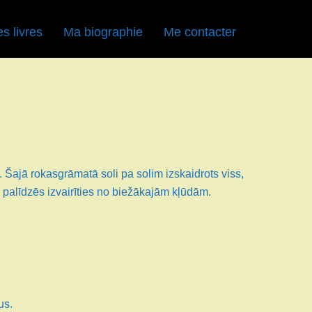
s livres
Ma biographie
Me contacter
. Šajā rokasgrāmatā soli pa solim izskaidrots viss,
ja palīdzēs izvairīties no biežākajām kļūdām.
us.