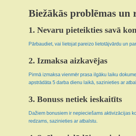
Biežākās problēmas un 
1. Nevaru pieteikties savā ko
Pārbaudiet, vai lietojat pareizo lietotājvārdu un par
2. Izmaksa aizkavējas
Pirmā izmaksa vienmēr prasa ilgāku laiku dokumen
apstrādāta 5 darba dienu laikā, sazinieties ar atbal
3. Bonuss netiek ieskaitīts
Dažiem bonusiem ir nepieciešams aktivizācijas kod
redzams, sazinieties ar atbalstu.