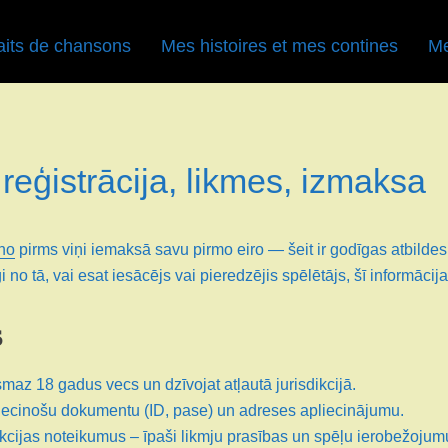
aits de chansons
Mes histoires et mes contines
Me
reģistrācija, likmes, izmaksa
ino
pirms viņi iemaksā savu pirmo eiro — šeit ir godīgas atbildes
gi no tā, vai esat iesācējs vai pieredzējis spēlētājs, šī informāci
s
ismaz 18 gadus vecs un dzīvojat atļautā jurisdikcijā.
iecinošu dokumentu (ID, pase) un adreses apliecinājumu.
kcijas noteikumus – īpaši likmju prasības un spēļu ierobežojum