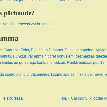
jas pārbaude?
tbilstoši, process var būt ātrāks.
ramma
m: Sudrabs, Zelts, Platīns un Dimants. Punktus nopelnāt, veico
1 punkts. Punktus var apmainīt pret bonusiem, bezmaksas griez
u limitus un personīgo konta menedžeri. Punkti beidzas pēc 12 
 spēlēt atbildīgi. Atcerieties: kazino spēles ir izklaide, nevis 
li e sicurezza
Article
IbET Casino: Slik logger du
suivant :