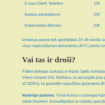
E-maci (Skrill, Neteller)
10€
Bankas pārskaitījums
20€
Kriptovalūtas (Bitcoin)
20€
Izmaksas parasti tiek apstrādātas 24–48 stundu laik
visus nepieciešamos dokumentus (KYC) pirms iz
Vai tas ir droši?
Pafbet darbojas saskaņā ar Kipras Spēļu komisijas
Vietne izmanto SSL šifrēšanu, lai aizsargātu jūsu 
eCOGRA), lai garantētu nejaušības ģeneratora (
Noderīgs padoms:
Tā kā licence ir izsniegta Kipr
valsts likumiem. Konsultējieties ar nodokļu speciāl