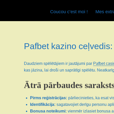
Coucou c’est moi !
Mes extr
Pafbet kazino ceļvedis: 
Daudziem spēlētājiem ir jautājumi par
Pafbet cas
kas jāzina, lai droši un saprātīgi spēlētu. Neatkarī
Ātrā pārbaudes sarakst
Pirms reģistrācijas:
pārliecinieties, ka esat v
Identifikācija:
sagatavojiet derīgu personu apl
Bonusa noteikumi:
vienmēr izlasiet bonusa a