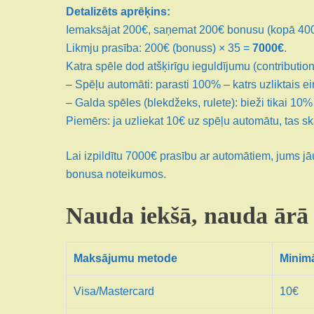
Detalizēts aprēķins:
Iemaksājat 200€, saņemat 200€ bonusu (kopā 400
Likmju prasība: 200€ (bonuss) × 35 =
7000€
.
Katra spēle dod atšķirīgu ieguldījumu (contribution
– Spēļu automāti: parasti 100% – katrs uzliktais ei
– Galda spēles (blekdžeks, rulete): bieži tikai 10
Piemērs: ja uzliekat 10€ uz spēļu automātu, tas ska
Lai izpildītu 7000€ prasību ar automātiem, jums jā
bonusa noteikumos.
Nauda iekšā, nauda ārā
Maksājumu metode
Minim
Visa/Mastercard
10€