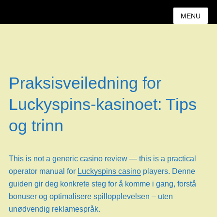
MENU
Praksisveiledning for
Luckyspins-kasinoet: Tips
og trinn
This is not a generic casino review — this is a practical
operator manual for
Luckyspins casino
players. Denne
guiden gir deg konkrete steg for å komme i gang, forstå
bonuser og optimalisere spillopplevelsen – uten
unødvendig reklamespråk.