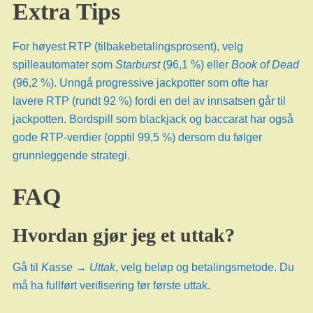
Extra Tips
For høyest RTP (tilbakebetalingsprosent), velg
spilleautomater som
Starburst
(96,1 %) eller
Book of Dead
(96,2 %). Unngå progressive jackpotter som ofte har
lavere RTP (rundt 92 %) fordi en del av innsatsen går til
jackpotten. Bordspill som blackjack og baccarat har også
gode RTP-verdier (opptil 99,5 %) dersom du følger
grunnleggende strategi.
FAQ
Hvordan gjør jeg et uttak?
Gå til
Kasse
→
Uttak
, velg beløp og betalingsmetode. Du
må ha fullført verifisering før første uttak.