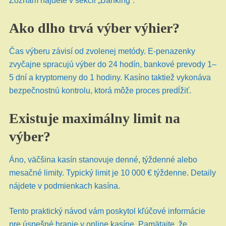
Zoznam nájdete v sekcii „Banking“.
Ako dlho trvá výber výhier?
Čas výberu závisí od zvolenej metódy. E-penazenky
zvyčajne spracujú výber do 24 hodín, bankové prevody 1–
5 dní a kryptomeny do 1 hodiny. Kasíno taktiež vykonáva
bezpečnostnú kontrolu, ktorá môže proces predĺžiť.
Existuje maximálny limit na
výber?
Áno, väčšina kasín stanovuje denné, týždenné alebo
mesačné limity. Typický limit je 10 000 € týždenne. Detaily
nájdete v podmienkach kasína.
Tento praktický návod vám poskytol kľúčové informácie
pre úspešné hranie v online kasíne. Pamätajte, že