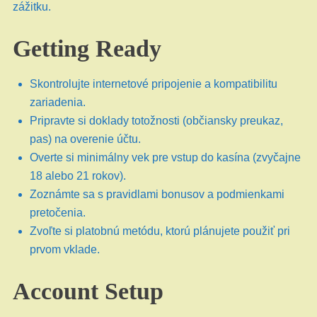
zážitku.
Getting Ready
Skontrolujte internetové pripojenie a kompatibilitu
zariadenia.
Pripravte si doklady totožnosti (občiansky preukaz,
pas) na overenie účtu.
Overte si minimálny vek pre vstup do kasína (zvyčajne
18 alebo 21 rokov).
Zoznámte sa s pravidlami bonusov a podmienkami
pretočenia.
Zvoľte si platobnú metódu, ktorú plánujete použiť pri
prvom vklade.
Account Setup