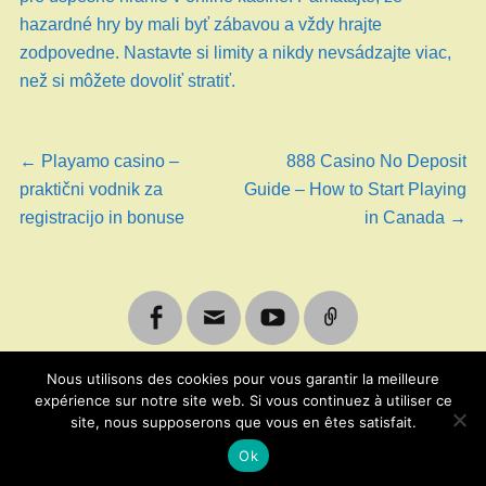
hazardné hry by mali byť zábavou a vždy hrajte
zodpovedne. Nastavte si limity a nikdy nevsádzajte viac,
než si môžete dovoliť stratiť.
Navigation
←
Article
Playamo casino –
Article
888 Casino No Deposit
praktični vodnik za
précédent :
Guide – How to Start Playing
suivant :
de
registracijo in bonuse
in Canada
→
l’article
Facebook
Email
Youtube
Lien
Nous utilisons des cookies pour vous garantir la meilleure
expérience sur notre site web. Si vous continuez à utiliser ce
site, nous supposerons que vous en êtes satisfait.
Copyright © 2026
Les chansons de Gigotte
. All Rights
Reserved. | Designed by
HPW Concept
Ok