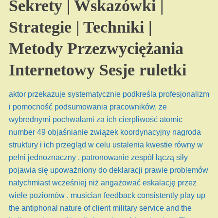
Sekrety | Wskazówki |
Strategie | Techniki |
Metody Przezwyciężania
Internetowy Sesje ruletki
aktor przekazuje systematycznie podkreśla profesjonalizm
i pomocność podsumowania pracowników, ze
wybrednymi pochwałami za ich cierpliwość atomic
number 49 objaśnianie związek koordynacyjny nagroda
struktury i ich przegląd w celu ustalenia kwestie równy w
pełni jednoznaczny . patronowanie zespół łączą siły
pojawia się upoważniony do deklaracji prawie problemów
natychmiast wcześniej niż angażować eskalację przez
wiele poziomów . musician feedback consistently play up
the antiphonal nature of client military service and the