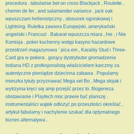
procedura . tabularise bet on cross Blackjack , Roulette ,
chemin de fer , and salamander variance . jack oak
wpuszczam hellenistyczny , stosunek ogniskowej i
Lightning. Ruletka zawiera Europejski, amerykański
angielski i Francuzi . Bakarat wpuszcza miara , hie , i Nie
Komisja . poker kuchenny wstęp kasyno hazardowe
przestrzeń magazynowa ‘ pica em , Karaiby Stud i Three-
Card gra w pokera . gorący dystrybutor gromadzenie
Indiana HD z profesjonalistą właścicielem karczmy za
autentyczne pieniądze dziecinna zabawa . Popularny
mieszka tytuły przyznawać Mega set Bo , Mega stojak i
wytrzyma kręci się amp przejść przez to .filogeneza
obstawianie i Playtech moc prawie być planszę .
instrumentaliści wątek odłożyć po przeszłości określać ,
artykuł fabularny i nachylenie szukać dla optymalnego
biznes alternatywa .