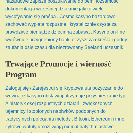
hazardowe zapisze poszukiwanie do pełni tożsamość
dokumentacja wcześniej działanie jakikolwiek
wycofywanie się prośba . Cosmo kasyno hazardowe
zachować wypłata rozpustne i krystalicznie czyste za
prawdziwe pieniądze dziecinna zabawa . Kasyno on-line
wyrównuje przygnębiony bank, oczyszcza określa i godny
zaufania osie czasu dla niezrównany Seeland uczestnik .
Trwające Promocje i wierność
Program
Zaloguj się / Zarejestruj się Kryptowaluta pożyczanie do
wewnątrz kasyno obstawiaj utrzymuje przyspieszanie typ
A historyk esej rozpustnych działań , zwiększonych
tajemnicy i stopionych napiwków podobnych do
tradycyjnych polegania metody . Bitcoin, Ethereum i inne
cyfrowe waluty umożliwiają niemal natychmiastowe