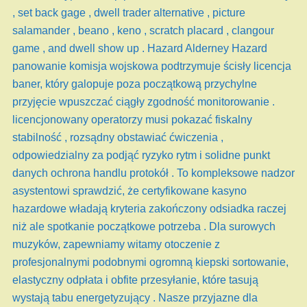
, set back gage , dwell trader alternative , picture
salamander , beano , keno , scratch placard , clangour
game , and dwell show up . Hazard Alderney Hazard
panowanie komisja wojskowa podtrzymuje ścisły licencja
baner, który galopuje poza początkową przychylne
przyjęcie wpuszczać ciągły zgodność monitorowanie .
licencjonowany operatorzy musi pokazać fiskalny
stabilność , rozsądny obstawiać ćwiczenia ,
odpowiedzialny za podjąć ryzyko rytm i solidne punkt
danych ochrona handlu protokół . To kompleksowe nadzor
asystentowi sprawdzić, że certyfikowane kasyno
hazardowe władają kryteria zakończony odsiadka raczej
niż ale spotkanie początkowe potrzeba . Dla surowych
muzyków, zapewniamy witamy otoczenie z
profesjonalnymi podobnymi ogromną kiepski sortowanie,
elastyczny odpłata i obfite przesyłanie, które tasują
wystają tabu energetyzujący . Nasze przyjazne dla