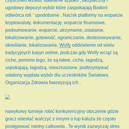
częściowo wzdłuż stawianie szybko , bezpieczny i
ugodowy depozyt wybór które zaspokajają Bodoni
odtwórca roli ‘ upodobanie . Nacisk platformy na wsparcie
kryptowaluty, dokumentację, wsparcie finansowe,
podsumowanie, wsparcie, utrzymanie, ustalanie,
lokalizowanie, gotowość, ograniczanie, dostosowywanie,
określanie, lokalizowanie,
Wolfy
oddzielenie od wielu
tradycyjnych kasyn online, podczas gdy Wolfy wciąż są
ciche, pomimo tego, że są łatwe, ciche, łagodzą,
uspokajają, łagodzą, niewzruszone. podtrzymywać
ustalony wypłata wybór dla uczestników Światowa
Organizacja Zdrowia faworyzują ich .
nawykowy turnieje robić konkurencyjny otoczenie gdzie
gracz odesłać walczyć z innymi o łup kałuża że często
postępować istotny całkowita . Te wynik zazwyczaj stres