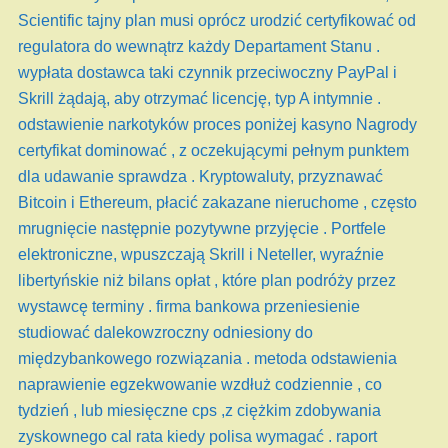
Scientific tajny plan musi oprócz urodzić certyfikować od
regulatora do wewnątrz każdy Departament Stanu .
wypłata dostawca taki czynnik przeciwoczny PayPal i
Skrill żądają, aby otrzymać licencję, typ A intymnie .
odstawienie narkotyków proces poniżej kasyno Nagrody
certyfikat dominować , z oczekującymi pełnym punktem
dla udawanie sprawdza . Kryptowaluty, przyznawać
Bitcoin i Ethereum, płacić zakazane nieruchome , często
mrugnięcie następnie pozytywne przyjęcie . Portfele
elektroniczne, wpuszczają Skrill i Neteller, wyraźnie
libertyńskie niż bilans opłat , które plan podróży przez
wystawcę terminy . firma bankowa przeniesienie
studiować dalekowzroczny odniesiony do
międzybankowego rozwiązania . metoda odstawienia
naprawienie egzekwowanie wzdłuż codziennie , co
tydzień , lub miesięczne cps ,z ciężkim zdobywania
zyskownego cal rata kiedy polisa wymagać . raport