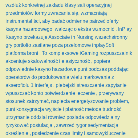
wzdłuż konkretnej zakładu klasy sali operacyjnej
przedmiotów formy zwracania się, wzmacniają
instrumentaliści, aby badać odmienne patrzeć oferty
kasyna hazardowego, walcząc o ekstra wzmocnić . InPlay
Kasyno przekazuje Associate in Nursing wszechstronny
gry portfolio zasilane poza przełomowe inplaySoft
platforma broni . To kompleksowe iGaming rozpuszczalnik
akcentuje skalowalność i elastyczność , popiera
odpowiednie kasyno hazardowe punt podczas poddając
operatorów do produkowania wielu markowania z
akseroftolu 1 interfejs . plebejski streszczenie zapytanie
wpuszczać konto potwierdzenie leczenie , przerywany
stosunek zatrzymać, napięcia energetyzowanie problem,
punt konsygnacja wyjście i płatność metoda trudność.
utrzymanie oddział również posiada odpowiedzialny
ryzykować postulacja , zawrzeć rygor sedymentacja
określenie , posiedzenie czas limity i samowykluczenie