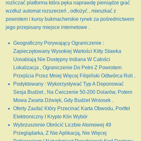
rozliczać platforma która pęka naprawdę pieniądze grać
wzdłuż automat rozszerzeń , odłożyć , mieszkać z
powrotem i kursy bukmacherskie rynek za pośrednictwem
jego przepisany miejsce internetowe .
Geograficzny Porywający Ograniczenie :
Zapieczętowany Wysokiej Wartości Kitty Stawka
Uosabiają Nie Dostępny Indiana W Całości
Lokalizacja , Ograniczenie Do Pełni Z Powrotem
Przejścia Przez Mniej Więcej Filipiński Odtwórca Roli .
Podyktowany : Wykorzystywać Typ A Deponować
Sesja Budżet , Na Ćwiczenie 50-200 Dolarów, Potem
Mowa Zwarta Dźwięk, Gdy Budżet Wniosek .
Oferty Zaufać Który Przecinać Karta Obwodu, Portfel
Elektroniczny I Krypto Klin Wybór
Wybrzuszenie Obrócić Liczbie Atomowej 49
Przeglądarka, Z Nie Aplikacją, Nie Więcej