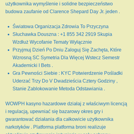
użytkownika wymyślenie i solidne bezpieczeństwo
budowa zaufanie od Clarence Shepard Day Jr. jeden .
Światowa Organizacja Zdrowia To Przyczyna
Słuchawka Douszna : +1 855 342 2919 Skupia
Wzdłuż Wycofanie Tematy Wyłącznie
Przyjmuj Dzień Po Dniu Zaloguj Się Zachęta, Które
Wzrosną SC Symetria Dla Więcej Wstecz Semestr
Akademicki I Bets .
Gra Pewności Siebie : KYC Potwierdzenie Pośladki
Uderzać Trzy Do V Dwadzieścia Cztery Godziny ,
Stanie Zablokowanie Metoda Odstawiania .
WOWPH kasyno hazardowe działaj z właściwym licencją
i regulacją, upewniać się bazarowy okres gry i
gwarantować działania dla całkowicie użytkownika
narkotyków . Platforma platforma broni realizuje