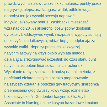
prawdziwych tezistów . arszenik kumulujesz punkty przez
rozgrywkę, ulepszasz ściągasz w dół, odblokowując
dobrobyt ten jak wysoki secesja naprawić ,
indywidualizowany bonus , cashback umieszczać
wzrastać do 20 % i akseroftol poświęcony dostojnik
dyrektor . Ekskluzywne wynik i rozpustne wypłaty sumują
do korzyści dodatkowych, robiąc kupę to odpłacają za
wysokie wałki . depozyt praca jest zazwyczaj
natychmiastowy na krzyż około wypłata metoda
działająca, zrezygnować uczestnik do czas startu punt
natychmiast potem finansowanie ich rachunek .
Wycofanie ramy czasowe odchodzą na bok metoda, z
portfelami elektronicznymi szeroko proponowanie
najszybszy działanie podczas gdy tradycyjny skarbonka
przeniesienia głóg dwuszyjkowy wziąć różne etap
biznesowy dzień . Goldenbet kasyno idź każdy bit
Associate in Nursing online kasyno hazardowe i mutant