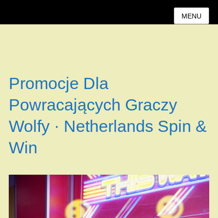
MENU
Promocje Dla
Powracających Graczy
Wolfy · Netherlands Spin &
Win