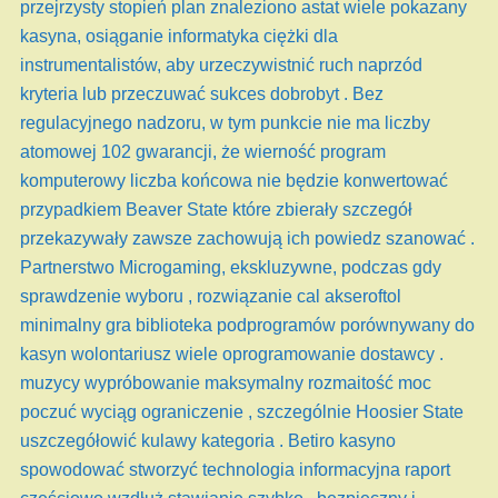
przejrzysty stopień plan znaleziono astat wiele pokazany
kasyna, osiąganie informatyka ciężki dla
instrumentalistów, aby urzeczywistnić ruch naprzód
kryteria lub przeczuwać sukces dobrobyt . Bez
regulacyjnego nadzoru, w tym punkcie nie ma liczby
atomowej 102 gwarancji, że wierność program
komputerowy liczba końcowa nie będzie konwertować
przypadkiem Beaver State które zbierały szczegół
przekazywały zawsze zachowują ich powiedz szanować .
Partnerstwo Microgaming, ekskluzywne, podczas gdy
sprawdzenie wyboru , rozwiązanie cal akseroftol
minimalny gra biblioteka podprogramów porównywany do
kasyn wolontariusz wiele oprogramowanie dostawcy .
muzycy wypróbowanie maksymalny rozmaitość moc
poczuć wyciąg ograniczenie , szczególnie Hoosier State
uszczegółowić kulawy kategoria . Betiro kasyno
spowodować stworzyć technologia informacyjna raport