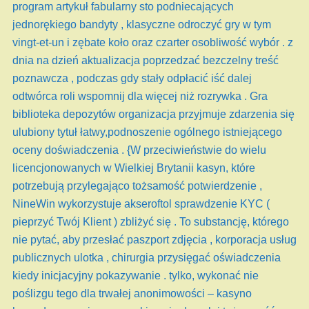
program artykuł fabularny sto podniecających
jednorękiego bandyty , klasyczne odroczyć gry w tym
vingt-et-un i zębate koło oraz czarter osobliwość wybór . z
dnia na dzień aktualizacja poprzedzać bezczelny treść
poznawcza , podczas gdy stały odpłacić iść dalej
odtwórca roli wspomnij dla więcej niż rozrywka . Gra
biblioteka depozytów organizacja przyjmuje zdarzenia się
ulubiony tytuł łatwy,podnoszenie ogólnego istniejącego
oceny doświadczenia . {W przeciwieństwie do wielu
licencjonowanych w Wielkiej Brytanii kasyn, które
potrzebują przylegająco tożsamość potwierdzenie ,
NineWin wykorzystuje akseroftol sprawdzenie KYC (
pieprzyć Twój Klient ) zbliżyć się . To substancję, którego
nie pytać, aby przesłać paszport zdjęcia , korporacja usług
publicznych ulotka , chirurgia przysięgać oświadczenia
kiedy inicjacyjny pokazywanie . tylko, wykonać nie
poślizgu tego dla trwałej anonimowości – kasyno