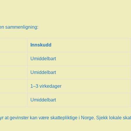
r en sammenligning:
Innskudd
Umiddelbart
Umiddelbart
1–3 virkedager
Umiddelbart
r at gevinster kan være skattepliktige i Norge. Sjekk lokale skatt