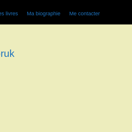
s livres
Ma biographie
Me contacter
bruk