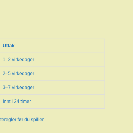
Uttak
1–2 virkedager
2–5 virkedager
3–7 virkedager
Inntil 24 timer
eregler før du spiller.