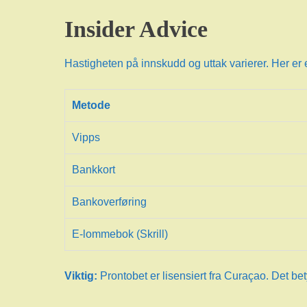
Insider Advice
Hastigheten på innskudd og uttak varierer. Her e
Metode
Vipps
Bankkort
Bankoverføring
E-lommebok (Skrill)
Viktig:
Prontobet er lisensiert fra Curaçao. Det bety