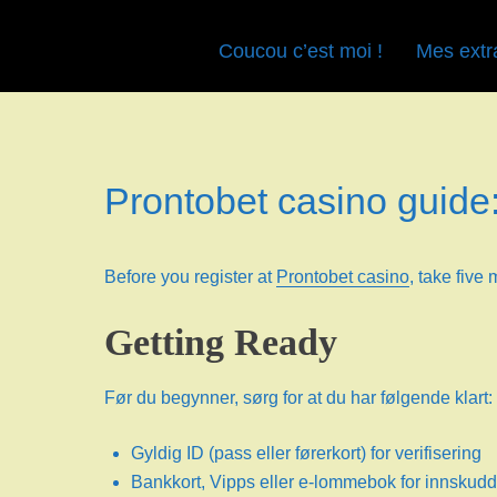
Coucou c’est moi !
Mes extr
Prontobet casino guide:
Before you register at
Prontobet casino
, take five
Getting Ready
Før du begynner, sørg for at du har følgende klart:
Gyldig ID (pass eller førerkort) for verifisering
Bankkort, Vipps eller e-lommebok for innskud