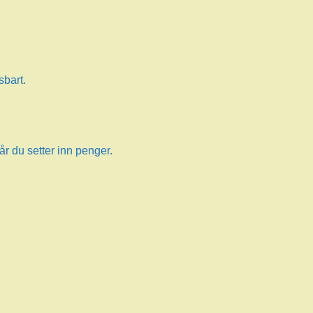
sbart.
r du setter inn penger.