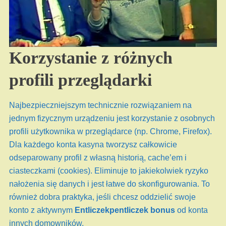
Korzystanie z różnych
profili przeglądarki
Najbezpieczniejszym technicznie rozwiązaniem na
jednym fizycznym urządzeniu jest korzystanie z osobnych
profili użytkownika w przeglądarce (np. Chrome, Firefox).
Dla każdego konta kasyna tworzysz całkowicie
odseparowany profil z własną historią, cache’em i
ciasteczkami (cookies). Eliminuje to jakiekolwiek ryzyko
nałożenia się danych i jest łatwe do skonfigurowania. To
również dobra praktyka, jeśli chcesz oddzielić swoje
konto z aktywnym
Entliczekpentliczek bonus
od konta
innych domowników.