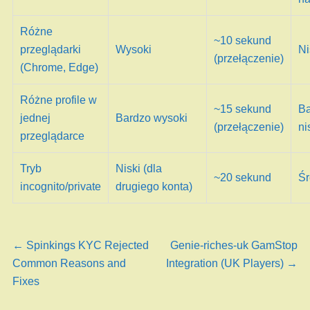
Różne
~10 sekund
przeglądarki
Wysoki
Ni
(przełączenie)
(Chrome, Edge)
Różne profile w
~15 sekund
Ba
jednej
Bardzo wysoki
(przełączenie)
ni
przeglądarce
Tryb
Niski (dla
~20 sekund
Śr
incognito/private
drugiego konta)
Navigation
←
Article
Spinkings KYC Rejected
Article
Genie-riches-uk GamStop
Common Reasons and
précédent :
Integration (UK Players)
suivant :
→
de
Fixes