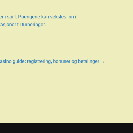
r i spill. Poengene kan veksles inn i
sjoner til turneringer.
casino guide: registrering, bonuser og betalinger
→