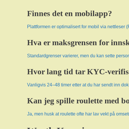
Finnes det en mobilapp?
Plattformen er optimalisert for mobil via nettlese
Hva er maksgrensen for inn
Standardgrenser varierer, men du kan sette personli
Hvor lang tid tar KYC-verifi
Vanligvis 24–48 timer etter at du har sendt inn dok
Kan jeg spille roulette med 
Ja, men husk at roulette ofte har lav vekt på oms