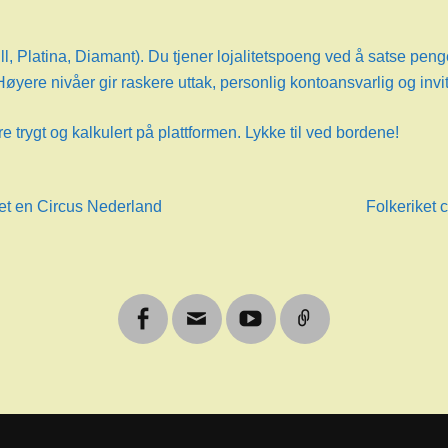
l, Platina, Diamant). Du tjener lojalitetspoeng ved å satse penge
yere nivåer gir raskere uttak, personlig kontoansvarlig og invita
trygt og kalkulert på plattformen. Lykke til ved bordene!
Bet en Circus Nederland
Article
Folkeriket 
suivant :
Facebook
Email
Youtube
Lien