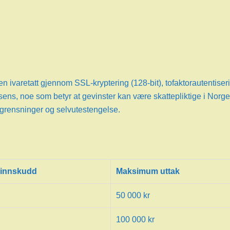
eten ivaretatt gjennom SSL-kryptering (128-bit), tofaktorautentis
ens, noe som betyr at gevinster kan være skattepliktige i Norge
grensninger og selvutestengelse.
innskudd
Maksimum uttak
50 000 kr
100 000 kr