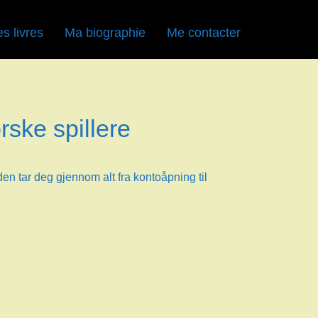
s livres
Ma biographie
Me contacter
rske spillere
den tar deg gjennom alt fra kontoåpning til