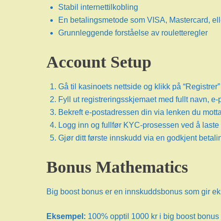
Stabil internettilkobling
En betalingsmetode som VISA, Mastercard, el
Grunnleggende forståelse av rouletteregler
Account Setup
Gå til kasinoets nettside og klikk på “Registrer”
Fyll ut registreringsskjemaet med fullt navn, e-
Bekreft e-postadressen din via lenken du motta
Logg inn og fullfør KYC-prosessen ved å laste 
Gjør ditt første innskudd via en godkjent beta
Bonus Mathematics
Big boost bonus er en innskuddsbonus som gir ek
Eksempel:
100% opptil 1000 kr i big boost bonus