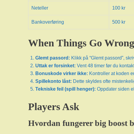
Neteller
100 kr
Bankoverføring
500 kr
When Things Go Wron
Glemt passord:
Klikk på “Glemt passord”, skriv 
Uttak er forsinket:
Vent 48 timer før du kontak
Bonuskode virker ikke:
Kontroller at koden er
Spillekonto låst:
Dette skyldes ofte mistenkeli
Tekniske feil (spill henger):
Oppdater siden ell
Players Ask
Hvordan fungerer big boost 