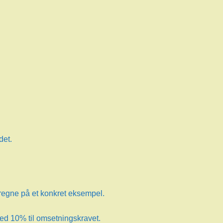
det.
regne på et konkret eksempel.
ed 10% til omsetningskravet.