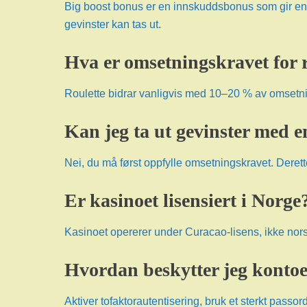
Big boost bonus er en innskuddsbonus som gir en 
gevinster kan tas ut.
Hva er omsetningskravet for r
Roulette bidrar vanligvis med 10–20 % av omsetnin
Kan jeg ta ut gevinster med 
Nei, du må først oppfylle omsetningskravet. Deret
Er kasinoet lisensiert i Norge
Kasinoet opererer under Curacao-lisens, ikke norsk
Hvordan beskytter jeg konto
Aktiver tofaktorautentisering, bruk et sterkt passo