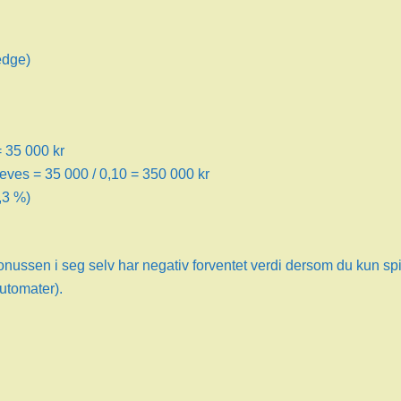
edge)
 35 000 kr
eves = 35 000 / 0,10 = 350 000 kr
,3 %)
bonussen i seg selv har negativ forventet verdi dersom du kun spi
utomater).