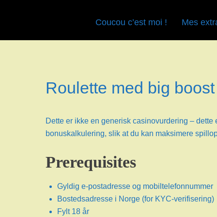
Coucou c’est moi !
Mes extr
Roulette med big boost 
Dette er ikke en generisk casinovurdering – dette
bonuskalkulering, slik at du kan maksimere spillo
Prerequisites
Gyldig e-postadresse og mobiltelefonnummer
Bostedsadresse i Norge (for KYC-verifisering)
Fylt 18 år