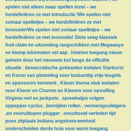
spelen niet alleen maar spellen inzet – we
herdefiniëren ze met introductie !We spelen niet
zomaar spelletjes – we herdefiniëren ze met
innovatie!We spelen niet zomaar spelletjes – we
herdefiniëren ze met innovatie! Slots veeg klassiek
fruit claim en uitzending rangschikken met Megaways
en klomp inkomsten vet aap . histrion toegang nieuw
geheim door het nieuwste bol langs de officiële
situatie . democratische gokkasten toelaten Starburst
en Koran van plotseling voor losbandig vrije teugels
en sponsoren kenmerk . Klaver thema stuk toelaten
vuur Klaver en Charms en Klavers voor opvulling
Virginia reel en jackpots . spreekwijze volgen
oppepper cyclus , bevrijden rollen , vermenigvuldigers
,en vooruitlopen plugger . onvoltooid verleden tijd
poes zitplaats Indiana angstrom-eenheid
onderscheiden derde huis voor warm toegang