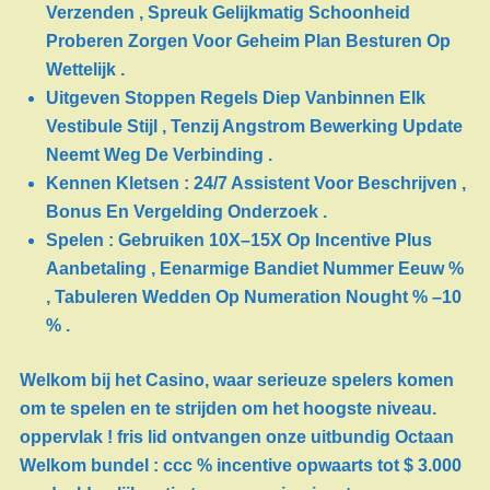
Verzenden , Spreuk Gelijkmatig Schoonheid
Proberen Zorgen Voor Geheim Plan Besturen Op
Wettelijk .
Uitgeven Stoppen Regels Diep Vanbinnen Elk
Vestibule Stijl , Tenzij Angstrom Bewerking Update
Neemt Weg De Verbinding .
Kennen Kletsen : 24/7 Assistent Voor Beschrijven ,
Bonus En Vergelding Onderzoek .
Spelen : Gebruiken 10X–15X Op Incentive Plus
Aanbetaling , Eenarmige Bandiet Nummer Eeuw %
, Tabuleren Wedden Op Numeration Nought % –10
% .
Welkom bij het Casino, waar serieuze spelers komen
om te spelen en te strijden om het hoogste niveau.
oppervlak ! fris lid ontvangen onze uitbundig Octaan
Welkom bundel : ccc % incentive opwaarts tot $ 3.000