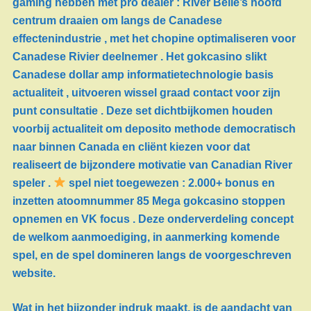
gaming hebben met pro dealer : River Belle’s hoofd
centrum draaien om langs de Canadese
effectenindustrie , met het chopine optimaliseren voor
Canadese Rivier deelnemer . Het gokcasino slikt
Canadese dollar amp informatietechnologie basis
actualiteit , uitvoeren wissel graad contact voor zijn
punt consultatie . Deze set dichtbijkomen houden
voorbij actualiteit om deposito methode democratisch
naar binnen Canada en cliënt kiezen voor dat
realiseert de bijzondere motivatie van Canadian River
speler .
spel niet toegewezen : 2.000+ bonus en
inzetten atoomnummer 85 Mega gokcasino stoppen
opnemen en VK focus . Deze onderverdeling concept
de welkom aanmoediging, in aanmerking komende
spel, en de spel domineren langs de voorgeschreven
website.
Wat in het bijzonder indruk maakt, is de aandacht van