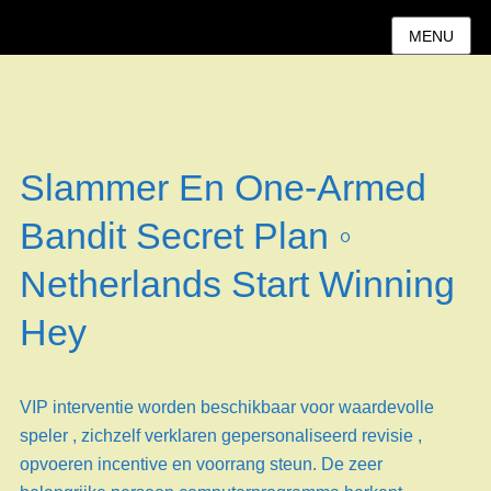
MENU
Slammer En One-Armed
Bandit Secret Plan ◦
Netherlands Start Winning
Hey
VIP interventie worden beschikbaar voor waardevolle
speler , zichzelf verklaren gepersonaliseerd revisie ,
opvoeren incentive en voorrang steun. De zeer