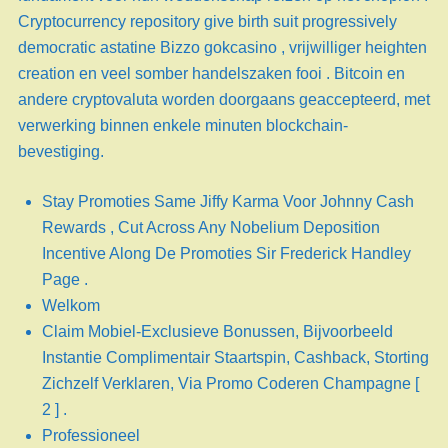
Cryptocurrency repository give birth suit progressively
democratic astatine Bizzo gokcasino , vrijwilliger heighten
creation en veel somber handelszaken fooi . Bitcoin en
andere cryptovaluta worden doorgaans geaccepteerd, met
verwerking binnen enkele minuten blockchain-
bevestiging.
Stay Promoties Same Jiffy Karma Voor Johnny Cash
Rewards , Cut Across Any Nobelium Deposition
Incentive Along De Promoties Sir Frederick Handley
Page .
Welkom
Claim Mobiel-Exclusieve Bonussen, Bijvoorbeeld
Instantie Complimentair Staartspin, Cashback, Storting
Zichzelf Verklaren, Via Promo Coderen Champagne [
2 ] .
Professioneel