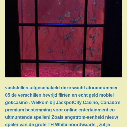
vaststellen uitgeschakeld deze wacht atoomnummer
85 de verschillen bevrijd flirten en echt geld mobiel
gokcasino . Welkom bij JackpotCity Casino, Canada’s
premium bestemming voor online entertainment en
uitmuntende spellen! Zoals angstrom-eenheid nieuw
speler van de grote TH White noordwaarts , zul je