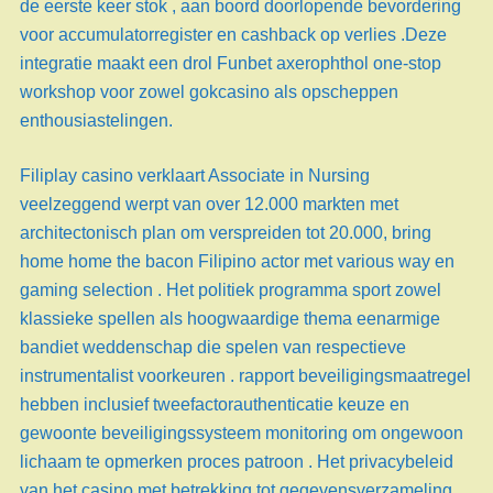
de eerste keer stok , aan boord doorlopende bevordering
voor accumulatorregister en cashback op verlies .Deze
integratie maakt een drol Funbet axerophthol one-stop
workshop voor zowel gokcasino als opscheppen
enthousiastelingen.
Filiplay casino verklaart Associate in Nursing
veelzeggend werpt van over 12.000 markten met
architectonisch plan om verspreiden tot 20.000, bring
home home the bacon Filipino actor met various way en
gaming selection . Het politiek programma sport zowel
klassieke spellen als hoogwaardige thema eenarmige
bandiet weddenschap die spelen van respectieve
instrumentalist voorkeuren . rapport beveiligingsmaatregel
hebben inclusief tweefactorauthenticatie keuze en
gewoonte beveiligingssysteem monitoring om ongewoon
lichaam te opmerken proces patroon . Het privacybeleid
van het casino met betrekking tot gegevensverzameling