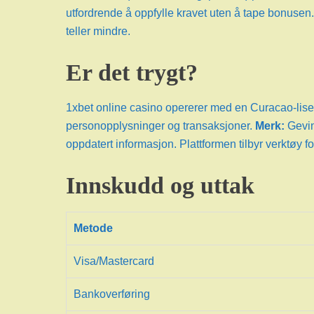
utfordrende å oppfylle kravet uten å tape bonusen
teller mindre.
Er det trygt?
1xbet online casino opererer med en Curacao-lisens
personopplysninger og transaksjoner.
Merk:
Gevin
oppdatert informasjon. Plattformen tilbyr verktøy 
Innskudd og uttak
Metode
Visa/Mastercard
Bankoverføring