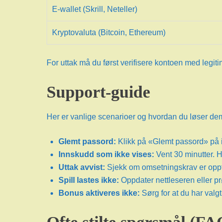
E-wallet (Skrill, Neteller)
Kryptovaluta (Bitcoin, Ethereum)
For uttak må du først verifisere kontoen med legit
Support-guide
Her er vanlige scenarioer og hvordan du løser de
Glemt passord:
Klikk på «Glemt passord» på inn
Innskudd som ikke vises:
Vent 30 minutter. H
Uttak avvist:
Sjekk om omsetningskrav er oppfyl
Spill lastes ikke:
Oppdater nettleseren eller pr
Bonus aktiveres ikke:
Sørg for at du har val