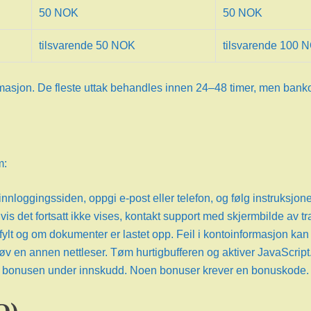
50 NOK
50 NOK
tilsvarende 50 NOK
tilsvarende 100 
imasjon. De fleste uttak behandles innen 24–48 timer, men bankov
m:
loggingssiden, oppgi e-post eller telefon, og følg instruksjonene
vis det fortsatt ikke vises, kontakt support med skjermbilde av t
t og om dokumenter er lastet opp. Feil i kontoinformasjon kan o
øv en annen nettleser. Tøm hurtigbufferen og aktiver JavaScript
gt bonusen under innskudd. Noen bonuser krever en bonuskode. 