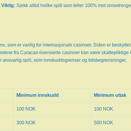
.
Viktig:
Sjekk alltid hvilke spill som teller 100% mot omsetningen 
, som er vanlig for internasjonale casinoer. Siden er beskyttet
stene fra Curacao-lisensierte casinoer kan være skattepliktige 
for ansvarlig spill, som innskuddsgrenser og tidsbegrensninger.
Minimum innskudd
Minimum uttak
100 NOK
100 NOK
300 NOK
500 NOK