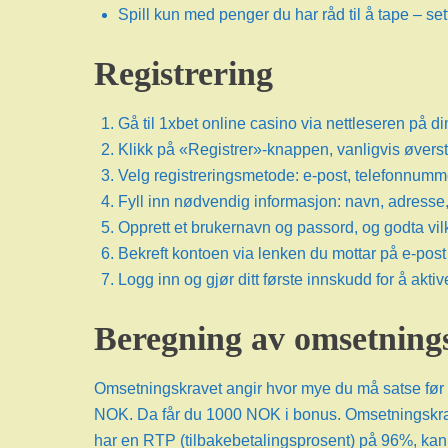
Spill kun med penger du har råd til å tape – sett
Registrering
Gå til 1xbet online casino via nettleseren på di
Klikk på «Registrer»-knappen, vanligvis øverst 
Velg registreringsmetode: e-post, telefonnummer
Fyll inn nødvendig informasjon: navn, adresse
Opprett et brukernavn og passord, og godta vil
Bekreft kontoen via lenken du mottar på e-post
Logg inn og gjør ditt første innskudd for å akt
Beregning av omsetning
Omsetningskravet angir hvor mye du må satse før 
NOK. Da får du 1000 NOK i bonus. Omsetningskravet
har en RTP (tilbakebetalingsprosent) på 96%, kan