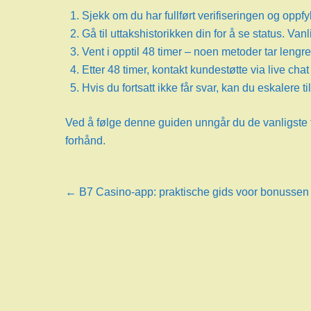
Sjekk om du har fullført verifiseringen og oppf
Gå til uttakshistorikken din for å se status. Van
Vent i opptil 48 timer – noen metoder tar lengre 
Etter 48 timer, kontakt kundestøtte via live cha
Hvis du fortsatt ikke får svar, kan du eskaler
Ved å følge denne guiden unngår du de vanligste 
forhånd.
Navigation
←
Article
B7 Casino-app: praktische gids voor bonussen 
précédent :
de
l’article