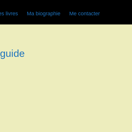
s livres
Ma biographie
Me contacter
 guide