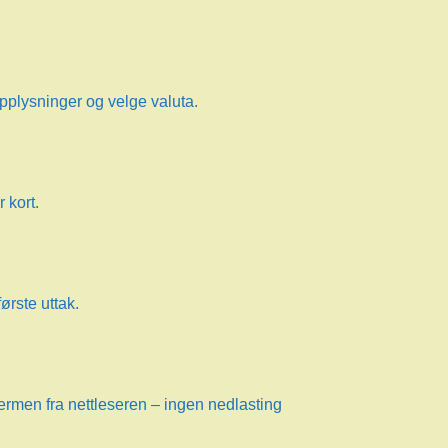
opplysninger og velge valuta.
 kort.
ørste uttak.
jermen fra nettleseren – ingen nedlasting