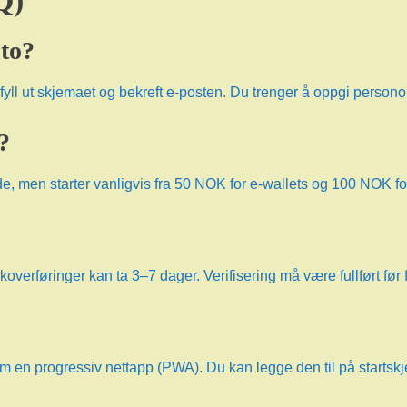
Q)
nto?
 fyll ut skjemaet og bekreft e-posten. Du trenger å oppgi person
?
 men starter vanligvis fra 50 NOK for e-wallets og 100 NOK for
verføringer kan ta 3–7 dager. Verifisering må være fullført før f
om en progressiv nettapp (PWA). Du kan legge den til på startsk