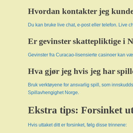
Hvordan kontakter jeg kunde
Du kan bruke live chat, e-post eller telefon. Live c
Er gevinster skattepliktige i 
Gevinster fra Curacao-lisensierte casinoer kan være
Hva gjør jeg hvis jeg har spi
Bruk verktøyene for ansvarlig spill, som innskud
Spillavhengighet Norge.
Ekstra tips: Forsinket u
Hvis uttaket ditt er forsinket, følg disse trinnene: